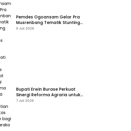
Pemdes Ogoansam Gelar Pra
Musrenbang Tematik Stunting
dan RKPDes 2027
9 Juli 2026
Bupati Erwin Burase Perkuat
Sinergi Reforma Agraria untuk
Kepastian Hak Atas Tanah
7 Juli 2026
bagi Masyarakat