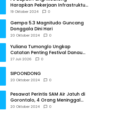
Harapkan Pekerjaan Infrastruktur
Tepat Waktu
19 Oktober 2024
0
Gempa 5.3 Magnitudo Guncang
Donggala Dini Hari
20 Oktober 2024
0
Yuliana Tumonglo Ungkap
Catatan Penting Festival Danau
Lindu: Parkir hingga Toilet Harus
27 Juli 2026
0
Jadi Prioritas
SIPOONDONG
20 Oktober 2024
0
Pesawat Perintis SAM Air Jatuh di
Gorontalo, 4 Orang Meninggal
Dunia
20 Oktober 2024
0