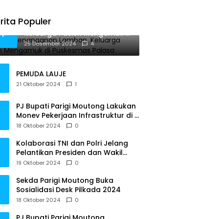
rita Populer
Diduga Penanganan Lamban,
1
Keluarga Pasien Mengamuk di
Puskesmas Palasa
25 Desember 2024
4
PEMUDA LAUJE
21 Oktober 2024
1
PJ Bupati Parigi Moutong Lakukan
Monev Pekerjaan Infrastruktur di 3
Kecamatan
18 Oktober 2024
0
Kolaborasi TNI dan Polri Jelang
Pelantikan Presiden dan Wakil
Presiden RI
19 Oktober 2024
0
Sekda Parigi Moutong Buka
Sosialidasi Desk Pilkada 2024
18 Oktober 2024
0
PJ Bupati Parigi Moutong