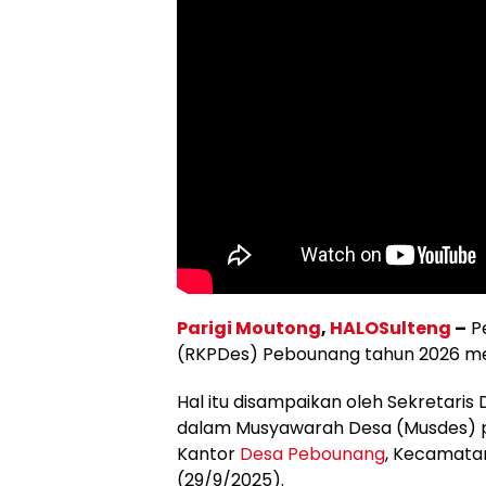
Parigi Moutong
,
HALOSulteng
–
Pe
(RKPDes) Pebounang tahun 2026 men
Hal itu disampaikan oleh Sekretar
dalam Musyawarah Desa (Musdes)
Kantor
Desa Pebounang
, Kecamata
(29/9/2025).