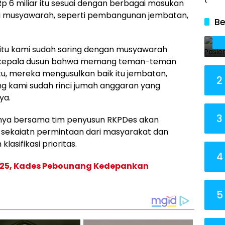
 6 miliar itu sesuai dengan berbagai masukan
ui musyawarah, seperti pembangunan jembatan,
Be
r itu kami sudah saring dengan musyawarah
 kepala dusun bahwa memang teman-teman
tu, mereka mengusulkan baik itu jembatan,
2
g kami sudah rinci jumah anggaran yang
ya.
3
inya bersama tim penyusun RKPDes akan
 sekaiatn permintaan dari masyarakat dan
asifikasi prioritas.
4
025, Kades Pebounang Kedepankan
5