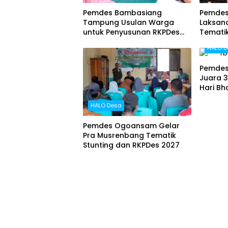
Pemdes Bambasiang
Pemdes
Tampung Usulan Warga
Laksan
untuk Penyusunan RKPDes
Tematik
2027
HALO D
Pemdes
Juara 3
Hari B
HALO Desa
Pemdes Ogoansam Gelar
Pra Musrenbang Tematik
Stunting dan RKPDes 2027