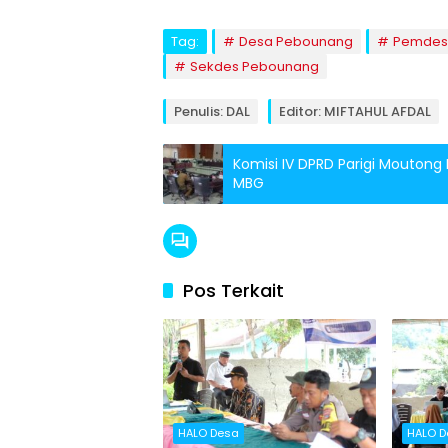
Tag:
Desa Pebounang
Pemdes
Sekdes Pebounang
Penulis: DAL
Editor: MIFTAHUL AFDAL
Komisi IV DPRD Parigi Mouton
MBG
Pos Terkait
HALO Desa
HALO D