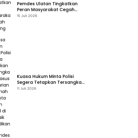
Pemdes Ulatan Tingkatkan
Peran Masyarakat Cegah
Stunting
15 Juli 2026
Kuasa Hukum Minta Polisi
Segera Tetapkan Tersangka
Usai Kasus Pencurian di Rumah
11 Juli 2026
Anggota Dewan Bantul di Sigi
Naik Penyidikan