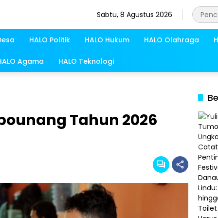
Sabtu, 8 Agustus 2026
Desa
HALO Politik
HALO Hukum
HALO Olahraga
H
HALO Agama
HALO Teknologi
Be
ebounang Tahun 2026