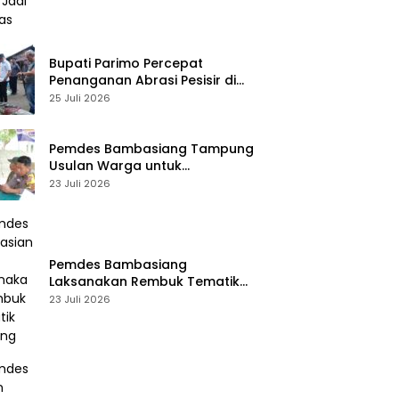
Bupati Parimo Percepat
Penanganan Abrasi Pesisir di
Desa Palasa Tengah
25 Juli 2026
Pemdes Bambasiang Tampung
Usulan Warga untuk
Penyusunan RKPDes 2027
23 Juli 2026
Pemdes Bambasiang
Laksanakan Rembuk Tematik
Stunting
23 Juli 2026