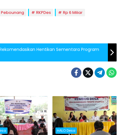
 Pebounang
RKPDes
Rp 6 Miliar
g Rekomendasikan Hentikan Sementara Program
esa
HALO Desa