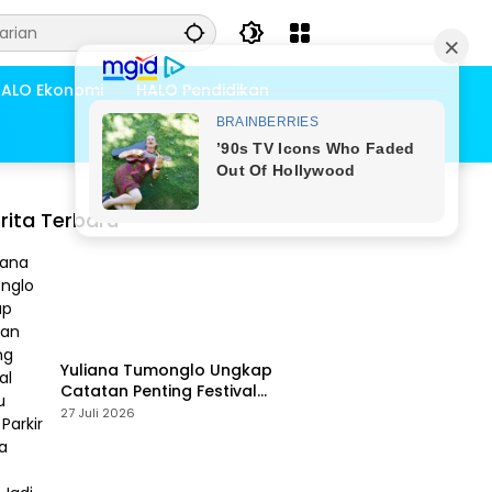
ALO Ekonomi
HALO Pendidikan
rita Terbaru
Yuliana Tumonglo Ungkap
Catatan Penting Festival
Danau Lindu: Parkir hingga
27 Juli 2026
Toilet Harus Jadi Prioritas