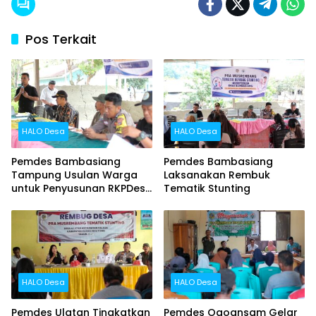
Pos Terkait
HALO Desa
HALO Desa
Pemdes Bambasiang
Pemdes Bambasiang
Tampung Usulan Warga
Laksanakan Rembuk
untuk Penyusunan RKPDes
Tematik Stunting
2027
HALO Desa
HALO Desa
Pemdes Ulatan Tingkatkan
Pemdes Ogoansam Gelar