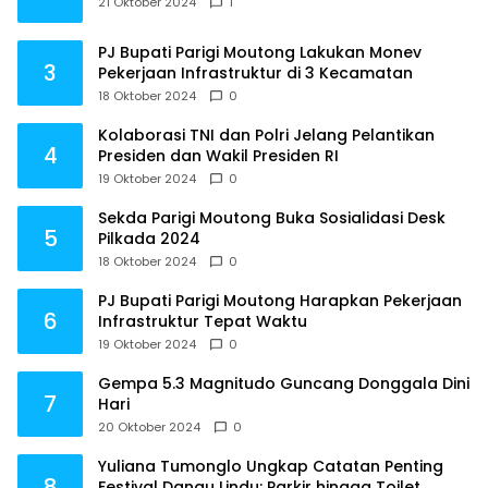
21 Oktober 2024
1
PJ Bupati Parigi Moutong Lakukan Monev
3
Pekerjaan Infrastruktur di 3 Kecamatan
18 Oktober 2024
0
Kolaborasi TNI dan Polri Jelang Pelantikan
4
Presiden dan Wakil Presiden RI
19 Oktober 2024
0
Sekda Parigi Moutong Buka Sosialidasi Desk
5
Pilkada 2024
18 Oktober 2024
0
PJ Bupati Parigi Moutong Harapkan Pekerjaan
6
Infrastruktur Tepat Waktu
19 Oktober 2024
0
Gempa 5.3 Magnitudo Guncang Donggala Dini
7
Hari
20 Oktober 2024
0
Yuliana Tumonglo Ungkap Catatan Penting
8
Festival Danau Lindu: Parkir hingga Toilet