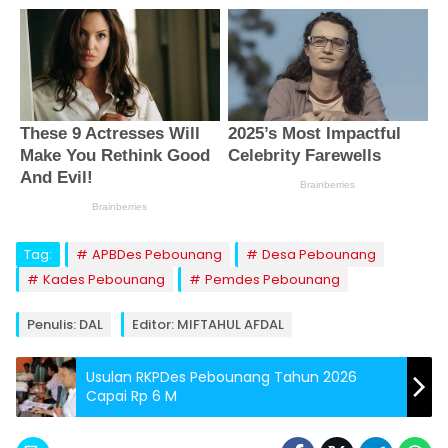
Tag:
APBDes Pebounang
Desa Pebounang
Kades Pebounang
Pemdes Pebounang
Penulis: DAL
Editor: MIFTAHUL AFDAL
Usulan RKPDes Pebounang Tahun 2026
Capai Rp 6 M