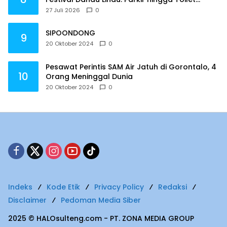
Harus Jadi Prioritas
27 Juli 2026
0
SIPOONDONG
9
20 Oktober 2024
0
Pesawat Perintis SAM Air Jatuh di Gorontalo, 4
10
Orang Meninggal Dunia
20 Oktober 2024
0
Indeks
Kode Etik
Privacy Policy
Redaksi
Disclaimer
Pedoman Media Siber
2025 © HALOsulteng.com - PT. ZONA MEDIA GROUP