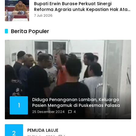
Bupati Erwin Burase Perkuat Sinergi
Reforma Agraria untuk Kepastian Hak Atas
Tanah bagi Masyarakat
7 Juli 2026
Berita Populer
Diduga Penanganan Lamban, Keluarga
1
Pasien Mengamuk di Puskesmas Palasa
25 Desember 2024
4
PEMUDA LAUJE
2