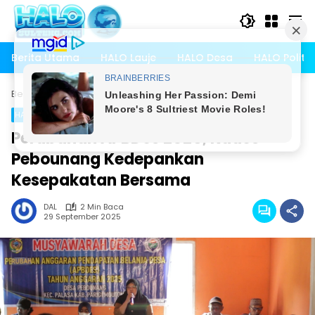
Langsung
ke
konten
Berita Utama
HALO Lauje
HALO Desa
HALO Politik
Beranda
HALO Desa
HALO Desa
Perubahan APBDes 2025, Kades
Pebounang Kedepankan
Kesepakatan Bersama
DAL
2 Min Baca
29 September 2025