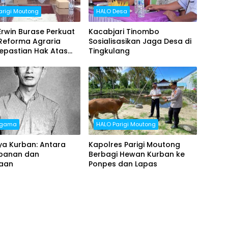
arigi Moutong
HALO Desa
Erwin Burase Perkuat
Kacabjari Tinombo
 Reforma Agraria
Sosialisasikan Jaga Desa di
epastian Hak Atas
Tingkulang
bagi Masyarakat
Agama
HALO Parigi Moutong
ya Kurban: Antara
Kapolres Parigi Moutong
banan dan
Berbagi Hewan Kurban ke
aan
Ponpes dan Lapas