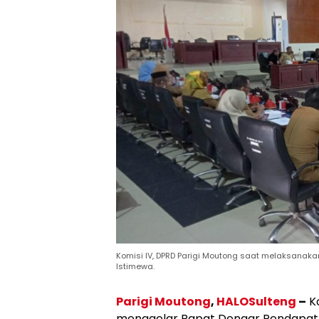
Komisi IV, DPRD Parigi Moutong saat melaksanakan
Istimewa.
Parigi Moutong
,
HALOSulteng
–
Ko
menggelar Rapat Dengar Pendapat