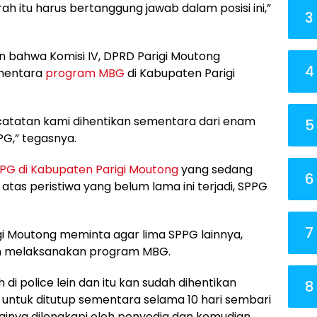
ah itu harus bertanggung jawab dalam posisi ini,”
3
an bahwa Komisi IV, DPRD Parigi Moutong
4
mentara
program MBG
di Kabupaten Parigi
atatan kami dihentikan sementara dari enam
5
PG,” tegasnya.
G di Kabupaten Parigi Moutong
yang sedang
6
as peristiwa yang belum lama ini terjadi, SPPG
7
igi Moutong meminta agar lima SPPG lainnya,
am melaksanakan program MBG.
di police lein dan itu kan sudah dihentikan
8
an untuk ditutup sementara selama 10 hari sembari
ainya dilengkapi oleh penyedia dan kemudian