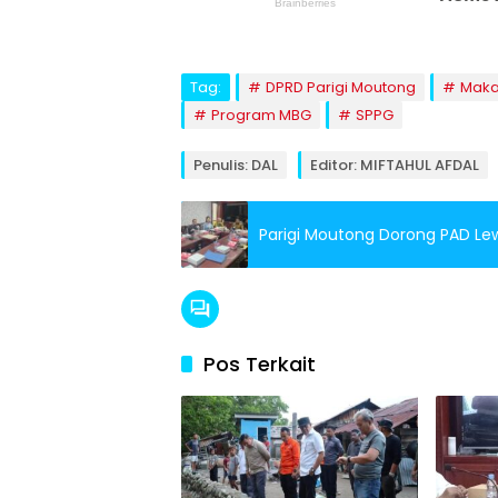
Tag:
DPRD Parigi Moutong
Makan
Program MBG
SPPG
Penulis: DAL
Editor: MIFTAHUL AFDAL
Parigi Moutong Dorong PAD Lew
Pos Terkait