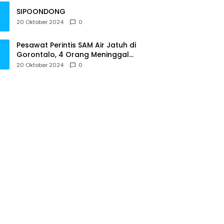
SIPOONDONG
20 Oktober 2024
0
Pesawat Perintis SAM Air Jatuh di
Gorontalo, 4 Orang Meninggal
Dunia
20 Oktober 2024
0