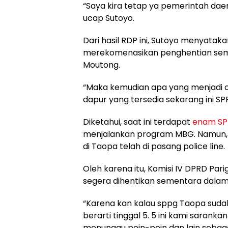
“Saya kira tetap ya pemerintah daer
ucap Sutoyo.
Dari hasil RDP ini, Sutoyo menyatak
merekomenasikan penghentian se
Moutong.
“Maka kemudian apa yang menjadi c
dapur yang tersedia sekarang ini SP
Diketahui, saat ini terdapat
enam SPP
menjalankan program MBG. Namun, at
di Taopa telah di pasang police line.
Oleh karena itu, Komisi IV DPRD Par
segera dihentikan sementara dal
“Karena kan kalau sppg Taopa sudah 
berarti tinggal 5. 5 ini kami sarank
menunggu poin-poin dan lain sebag