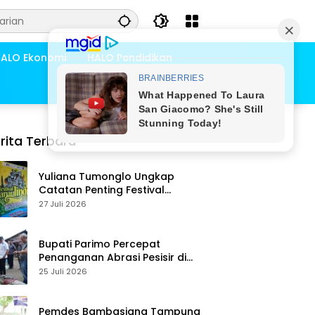
ALO Ekonomi
HALO Pendidikan
rita Terbaru
Yuliana Tumonglo Ungkap
Catatan Penting Festival
Danau Lindu: Parkir hingga
27 Juli 2026
Toilet Harus Jadi Prioritas
Bupati Parimo Percepat
Penanganan Abrasi Pesisir di
Desa Palasa Tengah
25 Juli 2026
Pemdes Bambasiang Tampung