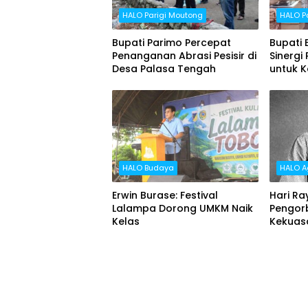
HALO Parigi Moutong
HALO P
Bupati Parimo Percepat
Bupati 
Penanganan Abrasi Pesisir di
Sinergi
Desa Palasa Tengah
untuk K
Tanah 
HALO Budaya
HALO 
Erwin Burase: Festival
Hari Ra
Lalampa Dorong UMKM Naik
Pengor
Kelas
Kekuas