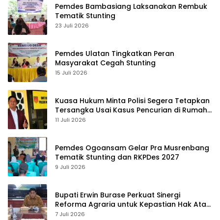
Pemdes Bambasiang Laksanakan Rembuk
Tematik Stunting
23 Juli 2026
Pemdes Ulatan Tingkatkan Peran
Masyarakat Cegah Stunting
15 Juli 2026
Kuasa Hukum Minta Polisi Segera Tetapkan
Tersangka Usai Kasus Pencurian di Rumah
Anggota Dewan Bantul di Sigi Naik
11 Juli 2026
Penyidikan
Pemdes Ogoansam Gelar Pra Musrenbang
Tematik Stunting dan RKPDes 2027
9 Juli 2026
Bupati Erwin Burase Perkuat Sinergi
Reforma Agraria untuk Kepastian Hak Atas
Tanah bagi Masyarakat
7 Juli 2026