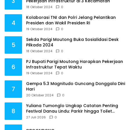
3
Pekerjaan Infrastruktur di 3 Kecamatan
18 Oktober 2024
0
Kolaborasi TNI dan Polri Jelang Pelantikan
4
Presiden dan Wakil Presiden RI
19 Oktober 2024
0
Sekda Parigi Moutong Buka Sosialidasi Desk
5
Pilkada 2024
18 Oktober 2024
0
PJ Bupati Parigi Moutong Harapkan Pekerjaan
6
Infrastruktur Tepat Waktu
19 Oktober 2024
0
Gempa 5.3 Magnitudo Guncang Donggala Dini
7
Hari
20 Oktober 2024
0
Yuliana Tumonglo Ungkap Catatan Penting
8
Festival Danau Lindu: Parkir hingga Toilet
Harus Jadi Prioritas
27 Juli 2026
0