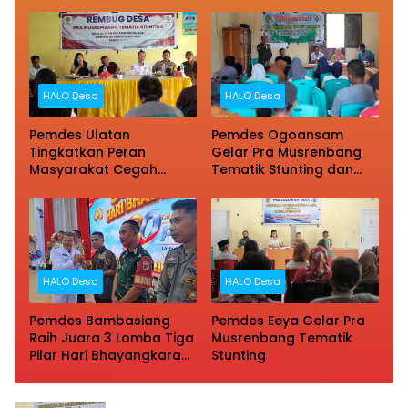
RKPDes 2027
HALO Desa
HALO Desa
Pemdes Ulatan
Pemdes Ogoansam
Tingkatkan Peran
Gelar Pra Musrenbang
Masyarakat Cegah
Tematik Stunting dan
Stunting
RKPDes 2027
HALO Desa
HALO Desa
Pemdes Bambasiang
Pemdes Eeya Gelar Pra
Raih Juara 3 Lomba Tiga
Musrenbang Tematik
Pilar Hari Bhayangkara
Stunting
ke-80