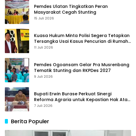
Pemdes Ulatan Tingkatkan Peran
Masyarakat Cegah Stunting
15 Juli 2026
Kuasa Hukum Minta Polisi Segera Tetapkan
Tersangka Usai Kasus Pencurian di Rumah
Anggota Dewan Bantul di Sigi Naik
11 Juli 2026
Penyidikan
Pemdes Ogoansam Gelar Pra Musrenbang
Tematik Stunting dan RKPDes 2027
9 Juli 2026
Bupati Erwin Burase Perkuat Sinergi
Reforma Agraria untuk Kepastian Hak Atas
Tanah bagi Masyarakat
7 Juli 2026
Berita Populer