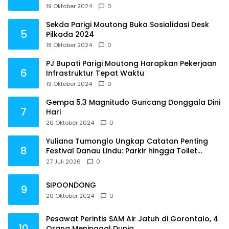
19 Oktober 2024
0
Sekda Parigi Moutong Buka Sosialidasi Desk
5
Pilkada 2024
18 Oktober 2024
0
PJ Bupati Parigi Moutong Harapkan Pekerjaan
6
Infrastruktur Tepat Waktu
19 Oktober 2024
0
Gempa 5.3 Magnitudo Guncang Donggala Dini
7
Hari
20 Oktober 2024
0
Yuliana Tumonglo Ungkap Catatan Penting
8
Festival Danau Lindu: Parkir hingga Toilet
Harus Jadi Prioritas
27 Juli 2026
0
SIPOONDONG
9
20 Oktober 2024
0
Pesawat Perintis SAM Air Jatuh di Gorontalo, 4
10
Orang Meninggal Dunia