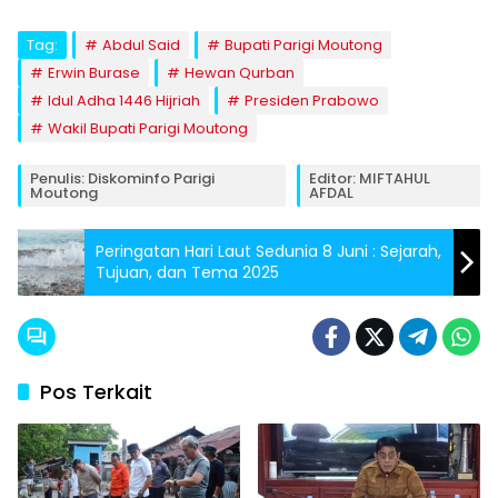
Tag:
Abdul Said
Bupati Parigi Moutong
Erwin Burase
Hewan Qurban
Idul Adha 1446 Hijriah
Presiden Prabowo
Wakil Bupati Parigi Moutong
Penulis: Diskominfo Parigi
Editor: MIFTAHUL
Moutong
AFDAL
Peringatan Hari Laut Sedunia 8 Juni : Sejarah,
Tujuan, dan Tema 2025
Pos Terkait