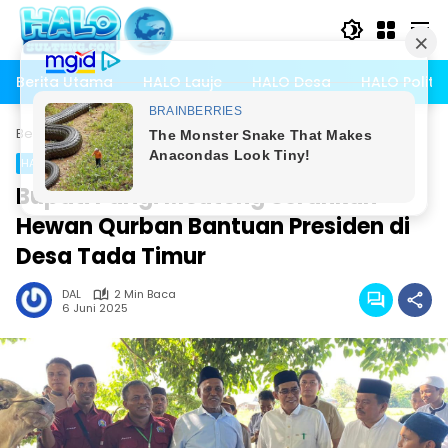
Langsung
ke
konten
Berita Utama
HALO Lauje
HALO Desa
HALO Politik
Beranda
HALO Agama
HALO Agama
HALO Parigi Moutong
Bupati Parigi Moutong Serahkan
Hewan Qurban Bantuan Presiden di
Desa Tada Timur
DAL
2 Min Baca
6 Juni 2025