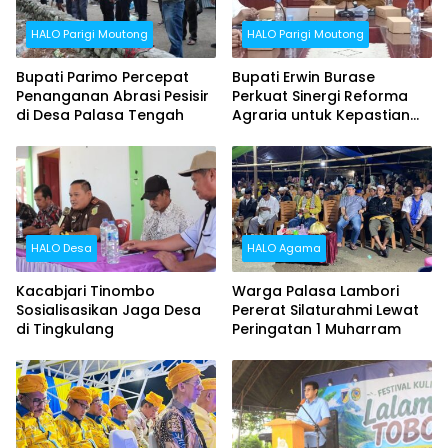
HALO Parigi Moutong
HALO Parigi Moutong
Bupati Parimo Percepat
Bupati Erwin Burase
Penanganan Abrasi Pesisir
Perkuat Sinergi Reforma
di Desa Palasa Tengah
Agraria untuk Kepastian
Hak Atas Tanah bagi
Masyarakat
HALO Desa
HALO Agama
Kacabjari Tinombo
Warga Palasa Lambori
Sosialisasikan Jaga Desa
Pererat Silaturahmi Lewat
di Tingkulang
Peringatan 1 Muharram