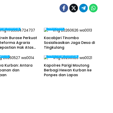
arigi Moutong
HALO Desa
Erwin Burase Perkuat
Kacabjari Tinombo
 Reforma Agraria
Sosialisasikan Jaga Desa di
epastian Hak Atas
Tingkulang
bagi Masyarakat
Agama
HALO Parigi Moutong
ya Kurban: Antara
Kapolres Parigi Moutong
banan dan
Berbagi Hewan Kurban ke
aan
Ponpes dan Lapas