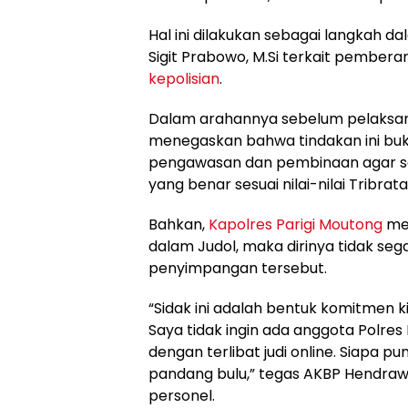
Hal ini dilakukan sebagai langkah da
Sigit Prabowo, M.Si terkait pember
kepolisian
.
Dalam arahannya sebelum pelaksan
menegaskan bahwa tindakan ini buk
pengawasan dan pembinaan agar selu
yang benar sesuai nilai-nilai Tribrat
Bahkan,
Kapolres Parigi Moutong
men
dalam Judol, maka dirinya tidak se
penyimpangan tersebut.
“Sidak ini adalah bentuk komitmen 
Saya tidak ingin ada anggota Polre
dengan terlibat judi online. Siapa p
pandang bulu,” tegas AKBP Hendraw
personel.