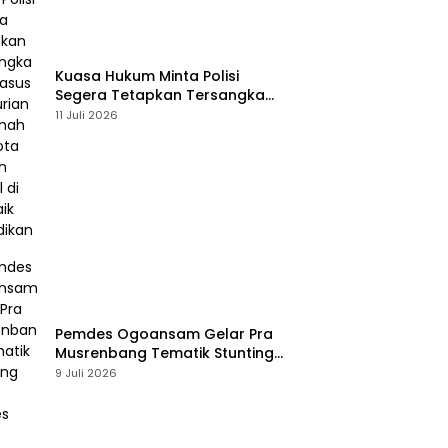
Kuasa Hukum Minta Polisi
Segera Tetapkan Tersangka
Usai Kasus Pencurian di Rumah
11 Juli 2026
Anggota Dewan Bantul di Sigi
Naik Penyidikan
Pemdes Ogoansam Gelar Pra
Musrenbang Tematik Stunting
dan RKPDes 2027
9 Juli 2026