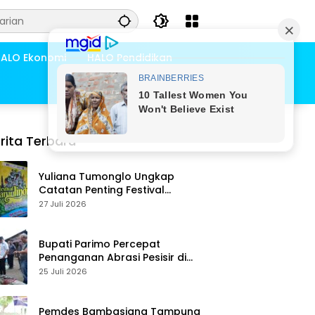
ALO Ekonomi
HALO Pendidikan
rita Terbaru
Yuliana Tumonglo Ungkap
Catatan Penting Festival
Danau Lindu: Parkir hingga
27 Juli 2026
Toilet Harus Jadi Prioritas
Bupati Parimo Percepat
Penanganan Abrasi Pesisir di
Desa Palasa Tengah
25 Juli 2026
Pemdes Bambasiang Tampung