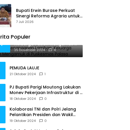
Bupati Erwin Burase Perkuat
Sinergi Reforma Agraria untuk
Kepastian Hak Atas Tanah
7 Juli 2026
bagi Masyarakat
rita Populer
Diduga Penanganan Lamban,
1
Keluarga Pasien Mengamuk di
Puskesmas Palasa
25 Desember 2024
4
PEMUDA LAUJE
21 Oktober 2024
1
PJ Bupati Parigi Moutong Lakukan
Monev Pekerjaan Infrastruktur di 3
Kecamatan
18 Oktober 2024
0
Kolaborasi TNI dan Polri Jelang
Pelantikan Presiden dan Wakil
Presiden RI
19 Oktober 2024
0