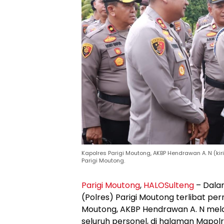
Kapolres Parigi Moutong, AKBP Hendrawan A. N (kir
Parigi Moutong.
Parigi Moutong
,
HALOSulteng
– Dala
(Polres) Parigi Moutong terlibat p
Moutong, AKBP Hendrawan A. N mel
seluruh personel, di halaman Mapolr