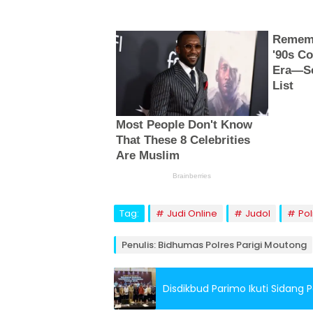
Tag:
Judi Online
Judol
Pol
Penulis: Bidhumas Polres Parigi Moutong
Disdikbud Parimo Ikuti Sidang