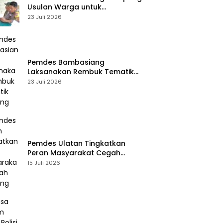
Usulan Warga untuk
Penyusunan RKPDes 2027
23 Juli 2026
Pemdes Bambasiang
Laksanakan Rembuk Tematik
Stunting
23 Juli 2026
Pemdes Ulatan Tingkatkan
Peran Masyarakat Cegah
Stunting
15 Juli 2026