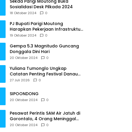
Sekda Parigi Moutong Buka
Sosialidasi Desk Pilkada 2024
18 Oktober 2024
0
PJ Bupati Parigi Moutong
Harapkan Pekerjaan Infrastruktur
Tepat Waktu
19 Oktober 2024
0
Gempa 5.3 Magnitudo Guncang
Donggala Dini Hari
20 Oktober 2024
0
Yuliana Tumonglo Ungkap
Catatan Penting Festival Danau
Lindu: Parkir hingga Toilet Harus
27 Juli 2026
0
Jadi Prioritas
SIPOONDONG
20 Oktober 2024
0
Pesawat Perintis SAM Air Jatuh di
Gorontalo, 4 Orang Meninggal
Dunia
20 Oktober 2024
0