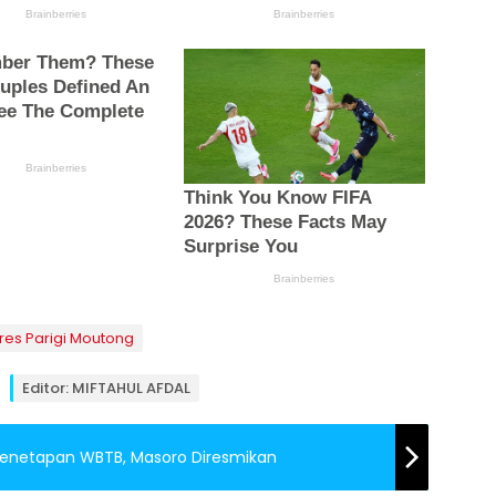
res Parigi Moutong
Editor: MIFTAHUL AFDAL
 Penetapan WBTB, Masoro Diresmikan