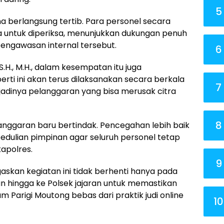
5
 berlangsung tertib. Para personel secara
 untuk diperiksa, menunjukkan dukungan penuh
ngawasan internal tersebut.
6
H., M.H., dalam kesempatan itu juga
ti ini akan terus dilaksanakan secara berkala
7
dinya pelanggaran yang bisa merusak citra
8
anggaran baru bertindak. Pencegahan lebih baik
pedulian pimpinan agar seluruh personel tetap
apolres.
9
askan kegiatan ini tidak berhenti hanya pada
kan hingga ke Polsek jajaran untuk memastikan
um Parigi Moutong bebas dari praktik judi online
10