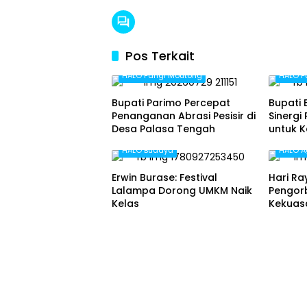
Pos Terkait
HALO Parigi Moutong
HALO P
Bupati Parimo Percepat
Bupati 
Penanganan Abrasi Pesisir di
Sinergi
Desa Palasa Tengah
untuk K
Tanah 
HALO Budaya
HALO 
Erwin Burase: Festival
Hari Ra
Lalampa Dorong UMKM Naik
Pengor
Kelas
Kekuas