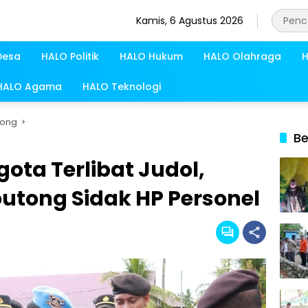
Kamis, 6 Agustus 2026
Desa
HALO Politik
HALO Hukum
HALO Olahraga
H
HALO Agama
HALO Teknologi
tong
Be
ota Terlibat Judol,
outong Sidak HP Personel