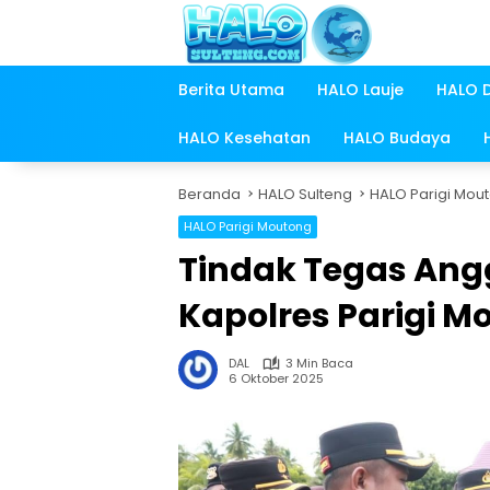
Langsung
ke
konten
Berita Utama
HALO Lauje
HALO 
HALO Kesehatan
HALO Budaya
Beranda
HALO Sulteng
HALO Parigi Mou
HALO Parigi Moutong
Tindak Tegas Angg
Kapolres Parigi M
DAL
3 Min Baca
6 Oktober 2025