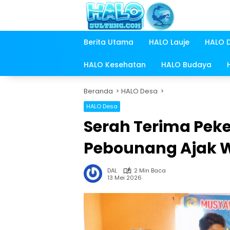
Langsung
ke
konten
Berita Utama
HALO Lauje
HALO 
HALO Kesehatan
HALO Budaya
Beranda
HALO Desa
HALO Desa
Serah Terima Pek
Pebounang Ajak W
DAL
2 Min Baca
13 Mei 2026