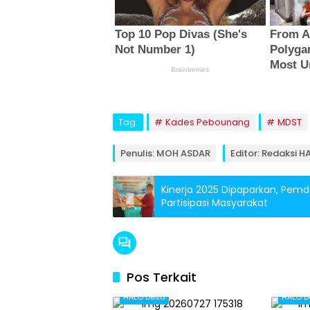
Tag:
Kades Pebounang
MDST
Penulis: MOH ASDAR
Editor: Redaksi 
Kinerja 2025 Dipaparkan, Pem
Partisipasi Masyarakat
Pos Terkait
HALO Desa
HALO D