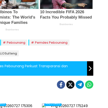
Pebounang
Pemdes Pebounang
HALOSulteng
des Pebounang Perkuat Transparansi dan
esa
HALO Desa