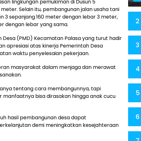
san lingkungan pemukiman di Dusun 5
meter. Selain itu, pembangunan jalan usaha tani
sun 3 sepanjang 160 meter dengan lebar 3 meter,
2
er dengan lebar yang sama.
 Desa (PMD) Kecamatan Palasa yang turut hadir
3
n apresiasi atas kinerja Pemerintah Desa
tan waktu penyelesaian pekerjaan.
peran masyarakat dalam menjaga dan merawat
4
ksanakan.
anya tentang cara membangunnya, tapi
5
manfaatnya bisa dirasakan hingga anak cucu
6
luruh hasil pembangunan desa dapat
erkelanjutan demi meningkatkan kesejahteraan
7