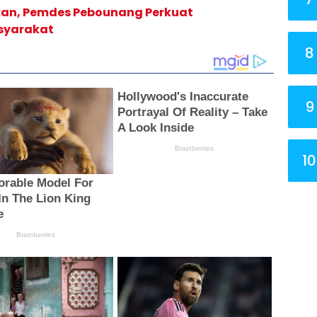
rkan, Pemdes Pebounang Perkuat
asyarakat
8
9
10