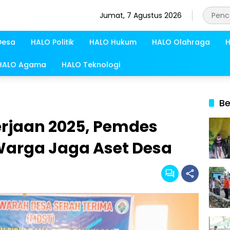
Jumat, 7 Agustus 2026
Desa
HALO Politik
HALO Hukum
HALO Olahraga
H
HALO Agama
HALO Teknologi
Be
erjaan 2025, Pemdes
arga Jaga Aset Desa