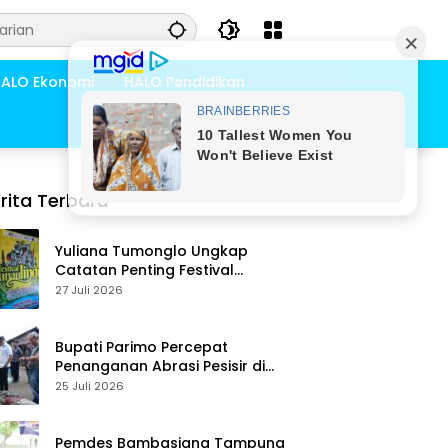
ALO Ekonomi
HALO Pendidikan
rita Terbaru
Yuliana Tumonglo Ungkap
Catatan Penting Festival
Danau Lindu: Parkir hingga
27 Juli 2026
Toilet Harus Jadi Prioritas
Bupati Parimo Percepat
Penanganan Abrasi Pesisir di
Desa Palasa Tengah
25 Juli 2026
Pemdes Bambasiang Tampung