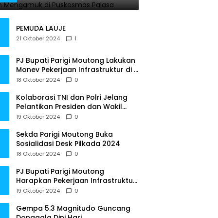
PEMUDA LAUJE
21 Oktober 2024
1
PJ Bupati Parigi Moutong Lakukan
Monev Pekerjaan Infrastruktur di 3
Kecamatan
18 Oktober 2024
0
Kolaborasi TNI dan Polri Jelang
Pelantikan Presiden dan Wakil
Presiden RI
19 Oktober 2024
0
Sekda Parigi Moutong Buka
Sosialidasi Desk Pilkada 2024
18 Oktober 2024
0
PJ Bupati Parigi Moutong
Harapkan Pekerjaan Infrastruktur
Tepat Waktu
19 Oktober 2024
0
Gempa 5.3 Magnitudo Guncang
Donggala Dini Hari