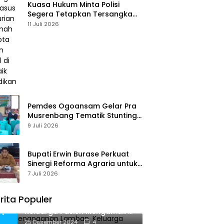
Kuasa Hukum Minta Polisi
Segera Tetapkan Tersangka
Usai Kasus Pencurian di Rumah
11 Juli 2026
Anggota Dewan Bantul di Sigi
Naik Penyidikan
Pemdes Ogoansam Gelar Pra
Musrenbang Tematik Stunting
dan RKPDes 2027
9 Juli 2026
Bupati Erwin Burase Perkuat
Sinergi Reforma Agraria untuk
Kepastian Hak Atas Tanah
7 Juli 2026
bagi Masyarakat
rita Populer
Diduga Penanganan Lamban,
1
Keluarga Pasien Mengamuk di
Puskesmas Palasa
25 Desember 2024
4