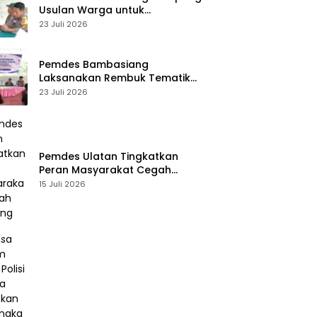
Usulan Warga untuk
Penyusunan RKPDes 2027
23 Juli 2026
Pemdes Bambasiang
Laksanakan Rembuk Tematik
Stunting
23 Juli 2026
Pemdes Ulatan Tingkatkan
Peran Masyarakat Cegah
Stunting
15 Juli 2026