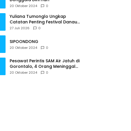
20 Oktober 2024
0
Yuliana Tumonglo Ungkap
Catatan Penting Festival Danau
Lindu: Parkir hingga Toilet Harus
27 Juli 2026
0
Jadi Prioritas
SIPOONDONG
20 Oktober 2024
0
Pesawat Perintis SAM Air Jatuh di
Gorontalo, 4 Orang Meninggal
Dunia
20 Oktober 2024
0