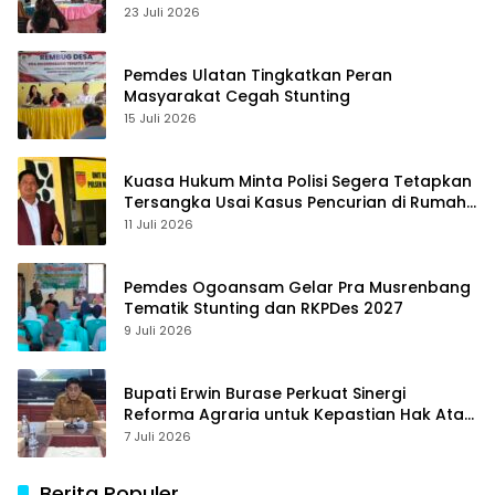
23 Juli 2026
Pemdes Ulatan Tingkatkan Peran
Masyarakat Cegah Stunting
15 Juli 2026
Kuasa Hukum Minta Polisi Segera Tetapkan
Tersangka Usai Kasus Pencurian di Rumah
Anggota Dewan Bantul di Sigi Naik
11 Juli 2026
Penyidikan
Pemdes Ogoansam Gelar Pra Musrenbang
Tematik Stunting dan RKPDes 2027
9 Juli 2026
Bupati Erwin Burase Perkuat Sinergi
Reforma Agraria untuk Kepastian Hak Atas
Tanah bagi Masyarakat
7 Juli 2026
Berita Populer