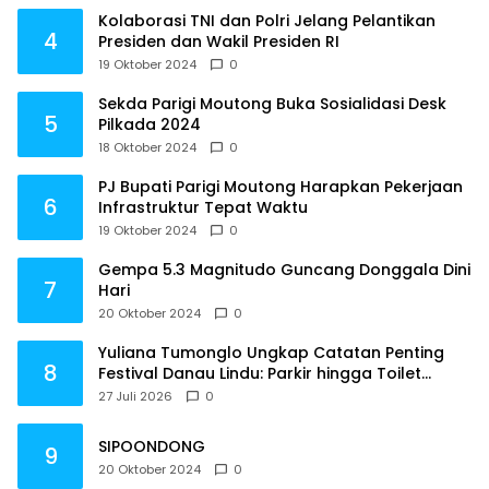
Kolaborasi TNI dan Polri Jelang Pelantikan
4
Presiden dan Wakil Presiden RI
19 Oktober 2024
0
Sekda Parigi Moutong Buka Sosialidasi Desk
5
Pilkada 2024
18 Oktober 2024
0
PJ Bupati Parigi Moutong Harapkan Pekerjaan
6
Infrastruktur Tepat Waktu
19 Oktober 2024
0
Gempa 5.3 Magnitudo Guncang Donggala Dini
7
Hari
20 Oktober 2024
0
Yuliana Tumonglo Ungkap Catatan Penting
8
Festival Danau Lindu: Parkir hingga Toilet
Harus Jadi Prioritas
27 Juli 2026
0
SIPOONDONG
9
20 Oktober 2024
0