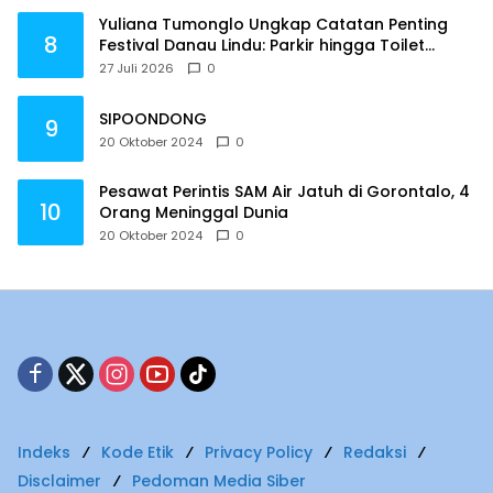
Yuliana Tumonglo Ungkap Catatan Penting
8
Festival Danau Lindu: Parkir hingga Toilet
Harus Jadi Prioritas
27 Juli 2026
0
SIPOONDONG
9
20 Oktober 2024
0
Pesawat Perintis SAM Air Jatuh di Gorontalo, 4
10
Orang Meninggal Dunia
20 Oktober 2024
0
Indeks
Kode Etik
Privacy Policy
Redaksi
Disclaimer
Pedoman Media Siber