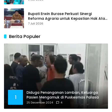
Bupati Erwin Burase Perkuat Sinergi
Reforma Agraria untuk Kepastian Hak Atas
Tanah bagi Masyarakat
7 Juli 2026
Berita Populer
Diduga Penanganan Lamban, Keluarga
1
Pasien Mengamuk di Puskesmas Palasa
25 Desember 2024
4