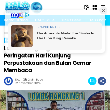
Langsung
ke
konten
Berita Utama
HALO Lauje
HALO Desa
HALO Politik
Beranda
HALO Sulteng
HALO Parigi Moutong
HALO Parigi Moutong
Lomba Rangking Satu Meriahkan
Peringatan Hari Kunjung
Perpustakaan dan Bulan Gemar
Membaca
DAL
2 Min Baca
12 November 2024