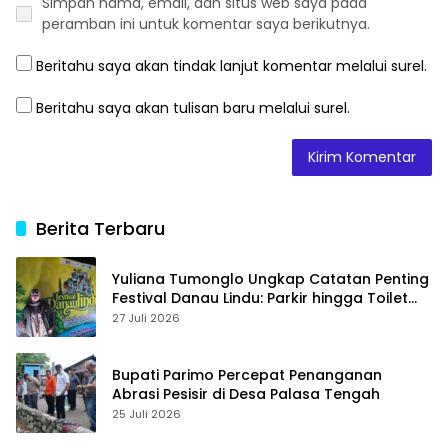
Simpan nama, email, dan situs web saya pada
peramban ini untuk komentar saya berikutnya.
Beritahu saya akan tindak lanjut komentar melalui surel.
Beritahu saya akan tulisan baru melalui surel.
Berita Terbaru
Yuliana Tumonglo Ungkap Catatan Penting
Festival Danau Lindu: Parkir hingga Toilet
Harus Jadi Prioritas
27 Juli 2026
Bupati Parimo Percepat Penanganan
Abrasi Pesisir di Desa Palasa Tengah
25 Juli 2026