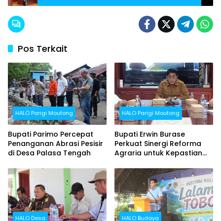
Pos Terkait
HALO Parigi Moutong
HALO Parigi Moutong
Bupati Parimo Percepat
Bupati Erwin Burase
Penanganan Abrasi Pesisir
Perkuat Sinergi Reforma
di Desa Palasa Tengah
Agraria untuk Kepastian
Hak Atas Tanah bagi
Masyarakat
HALO Desa
HALO Budaya