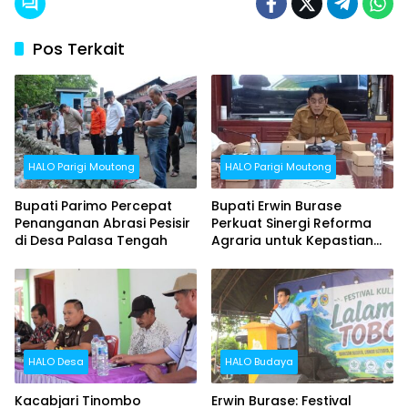
Pos Terkait
HALO Parigi Moutong
HALO Parigi Moutong
Bupati Parimo Percepat
Bupati Erwin Burase
Penanganan Abrasi Pesisir
Perkuat Sinergi Reforma
di Desa Palasa Tengah
Agraria untuk Kepastian
Hak Atas Tanah bagi
Masyarakat
HALO Desa
HALO Budaya
Kacabjari Tinombo
Erwin Burase: Festival