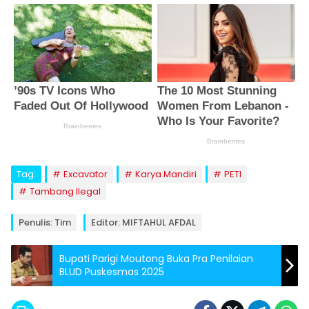
Tag:
Excavator
Karya Mandiri
PETI
Tambang Ilegal
Penulis: Tim
Editor: MIFTAHUL AFDAL
Bupati Parigi Moutong Buka Pra Penilaian
BLUD Puskesmas 2025