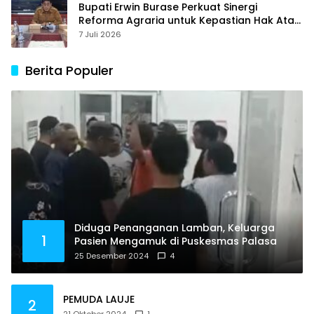
Bupati Erwin Burase Perkuat Sinergi
Reforma Agraria untuk Kepastian Hak Atas
Tanah bagi Masyarakat
7 Juli 2026
Berita Populer
Diduga Penanganan Lamban, Keluarga
1
Pasien Mengamuk di Puskesmas Palasa
25 Desember 2024
4
PEMUDA LAUJE
2
21 Oktober 2024
1