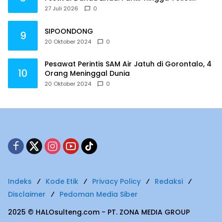
Harus Jadi Prioritas
27 Juli 2026
0
SIPOONDONG
9
20 Oktober 2024
0
Pesawat Perintis SAM Air Jatuh di Gorontalo, 4
10
Orang Meninggal Dunia
20 Oktober 2024
0
Indeks
Kode Etik
Privacy Policy
Redaksi
Disclaimer
Pedoman Media Siber
2025 © HALOsulteng.com - PT. ZONA MEDIA GROUP