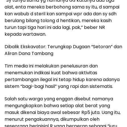
“Sy tanya sama yg namanya GS katanya ada tiga
alat, enta mereka berbohong sama sy itu, d sampai
kan wabub d steril kan sampai wpr ada dan sy sdh
berulang bilang tolong d hentikan, mereka kasih
turun tapi tiga hari ini ada lagi, pak,” beber NR
kepada wartawan.
Dibalik Ekskavator: Terungkap Dugaan “Setoran” dan
Aliran Dana Tambang
Tim media ini melakukan penelusuran dan
menemukan indikasi kuat bahwa aktivitas
pertambangan ilegal ini tetap hidup karena adanya
sistem “bagi-bagi hasil” yang rapi dan sistematis.
Salah satu warga yang enggan disebut namanya
mengungkapkan bahwa setiap alat berat yang
masuk dikenai biaya awal sebesar Rp5 juta. Uang itu,
menurut pengakuannya, dikumpulkan oleh
seseorang berinisial R yang berperan sebagai “juru