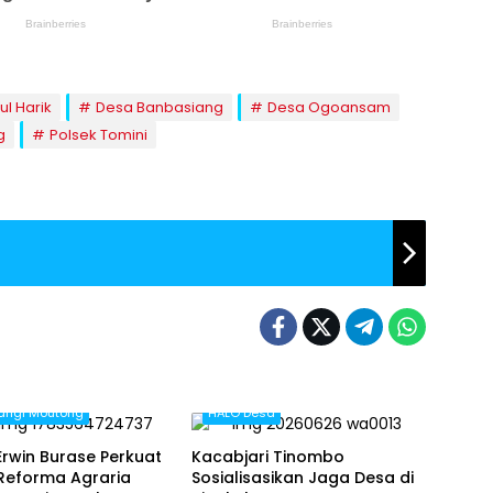
ul Harik
Desa Banbasiang
Desa Ogoansam
g
Polsek Tomini
arigi Moutong
HALO Desa
Erwin Burase Perkuat
Kacabjari Tinombo
 Reforma Agraria
Sosialisasikan Jaga Desa di