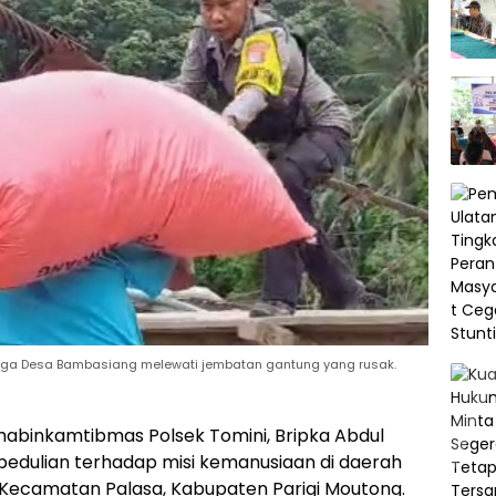
arga Desa Bambasiang melewati jembatan gantung yang rusak.
abinkamtibmas Polsek Tomini, Bripka Abdul
pedulian terhadap misi kemanusiaan di daerah
, Kecamatan Palasa, Kabupaten Parigi Moutong.