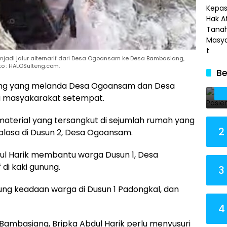
enjadi jalur alternarif dari Desa Ogoansam ke Desa Bambasiang,
o : HALOSulteng.com.
Be
ang yang melanda Desa Ogoansam dan Desa
u masyakarakat setempat.
terial yang tersangkut di sejumlah rumah yang
2
alasa di Dusun 2, Desa Ogoansam.
dul Harik membantu warga Dusun 1, Desa
di kaki gunung.
3
sung keadaan warga di Dusun 1 Padongkal, dan
4
 Bambasiang, Bripka Abdul Harik perlu menyusuri