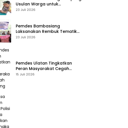
Usulan Warga untuk
Penyusunan RKPDes 2027
23 Juli 2026
Pemdes Bambasiang
Laksanakan Rembuk Tematik
Stunting
23 Juli 2026
Pemdes Ulatan Tingkatkan
Peran Masyarakat Cegah
Stunting
15 Juli 2026