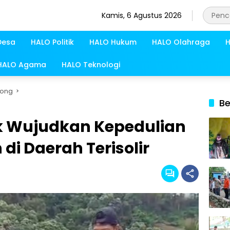
Kamis, 6 Agustus 2026
Desa
HALO Politik
HALO Hukum
HALO Olahraga
H
HALO Agama
HALO Teknologi
tong
Be
ik Wujudkan Kepedulian
di Daerah Terisolir