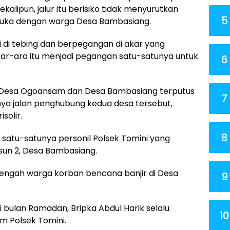
Sekalipun, jalur itu berisiko tidak menyurutkan
5
muka dengan warga Desa Bambasiang.
 di tebing dan berpegangan di akar yang
akar-ara itu menjadi pegangan satu-satunya untuk
6
a Desa Ogoansam dan Desa Bambasiang terputus
7
nya jalan penghubung kedua desa tersebut,
olir.
8
di satu-satunya personil Polsek Tomini yang
sun 2, Desa Bambasiang.
itengah warga korban bencana banjir di Desa
9
bulan Ramadan, Bripka Abdul Harik selalu
10
m Polsek Tomini.