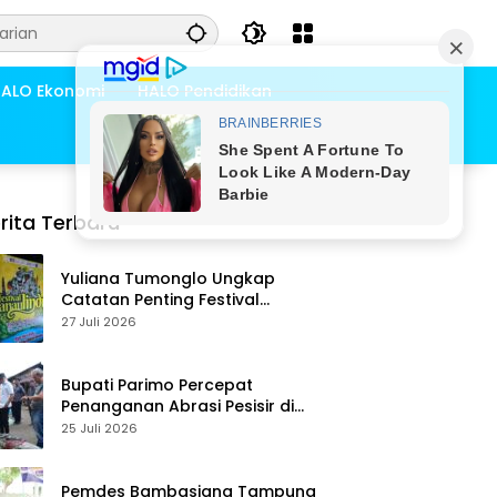
ALO Ekonomi
HALO Pendidikan
rita Terbaru
Yuliana Tumonglo Ungkap
Catatan Penting Festival
Danau Lindu: Parkir hingga
27 Juli 2026
Toilet Harus Jadi Prioritas
Bupati Parimo Percepat
Penanganan Abrasi Pesisir di
Desa Palasa Tengah
25 Juli 2026
Pemdes Bambasiang Tampung