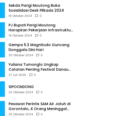
Sekda Parigi Moutong Buka
Sosialidasi Desk Pilkada 2024
18 Oktober 2024
0
PJ Bupati Parigi Moutong
Harapkan Pekerjaan Infrastruktur
Tepat Waktu
19 Oktober 2024
0
Gempa 5.3 Magnitudo Guncang
Donggala Dini Hari
20 Oktober 2024
0
Yuliana Tumonglo Ungkap
Catatan Penting Festival Danau
Lindu: Parkir hingga Toilet Harus
27 Juli 2026
0
Jadi Prioritas
SIPOONDONG
20 Oktober 2024
0
Pesawat Perintis SAM Air Jatuh di
Gorontalo, 4 Orang Meninggal
Dunia
20 Oktober 2024
0