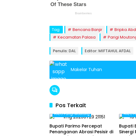
Tag:
Bencana Banjir
Bripka Abd
Kecamatan Palasa
Parigi Mouton
Penulis: DAL
Editor: MIFTAHUL AFDAL
Makelar Tuhan
Pos Terkait
HALO Parigi Moutong
HALO P
Bupati Parimo Percepat
Bupati 
Penanganan Abrasi Pesisir di
Sinergi