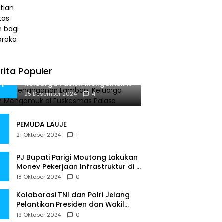
bagi Masyarakat
rita Populer
Diduga Penanganan Lamban,
1
Keluarga Pasien Mengamuk di
Puskesmas Palasa
25 Desember 2024
4
PEMUDA LAUJE
21 Oktober 2024
1
PJ Bupati Parigi Moutong Lakukan
Monev Pekerjaan Infrastruktur di 3
Kecamatan
18 Oktober 2024
0
Kolaborasi TNI dan Polri Jelang
Pelantikan Presiden dan Wakil
Presiden RI
19 Oktober 2024
0