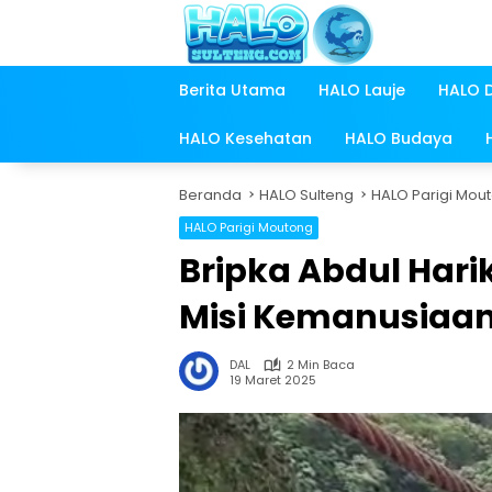
Langsung
ke
konten
Berita Utama
HALO Lauje
HALO 
HALO Kesehatan
HALO Budaya
Beranda
HALO Sulteng
HALO Parigi Mou
HALO Parigi Moutong
Bripka Abdul Har
Misi Kemanusiaan 
DAL
2 Min Baca
19 Maret 2025