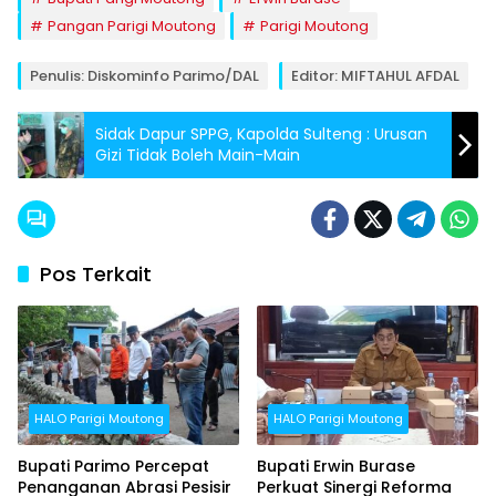
Pangan Parigi Moutong
Parigi Moutong
Penulis: Diskominfo Parimo/DAL
Editor: MIFTAHUL AFDAL
Sidak Dapur SPPG, Kapolda Sulteng : Urusan
Gizi Tidak Boleh Main-Main
Pos Terkait
HALO Parigi Moutong
HALO Parigi Moutong
Bupati Parimo Percepat
Bupati Erwin Burase
Penanganan Abrasi Pesisir
Perkuat Sinergi Reforma