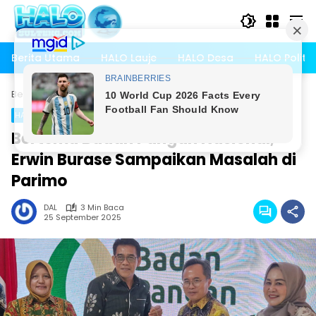
Langsung
ke
konten
Berita Utama
HALO Lauje
HALO Desa
HALO Politik
Beranda
HALO Sulteng
HALO Parigi Moutong
HALO Parigi Moutong
Bertemu Badan Pangan Nasional,
Erwin Burase Sampaikan Masalah di
Parimo
DAL
3 Min Baca
25 September 2025