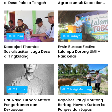
di Desa Palasa Tengah
Agraria untuk Kepastian
Hak Atas Tanah bagi
Masyarakat
HALO Desa
HALO Budaya
Kacabjari Tinombo
Erwin Burase: Festival
Sosialisasikan Jaga Desa
Lalampa Dorong UMKM
di Tingkulang
Naik Kelas
HALO Agama
HALO Parigi Moutong
Hari Raya Kurban: Antara
Kapolres Parigi Moutong
Pengorbanan dan
Berbagi Hewan Kurban ke
Kekuasaan
Ponpes dan Lapas