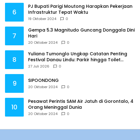
PJ Bupati Parigi Moutong Harapkan Pekerjaan
6
Infrastruktur Tepat Waktu
19 Oktober 2024
0
Gempa 5.3 Magnitudo Guncang Donggala Dini
7
Hari
20 Oktober 2024
0
Yuliana Tumonglo Ungkap Catatan Penting
8
Festival Danau Lindu: Parkir hingga Toilet
Harus Jadi Prioritas
27 Juli 2026
0
SIPOONDONG
9
20 Oktober 2024
0
Pesawat Perintis SAM Air Jatuh di Gorontalo, 4
10
Orang Meninggal Dunia
20 Oktober 2024
0