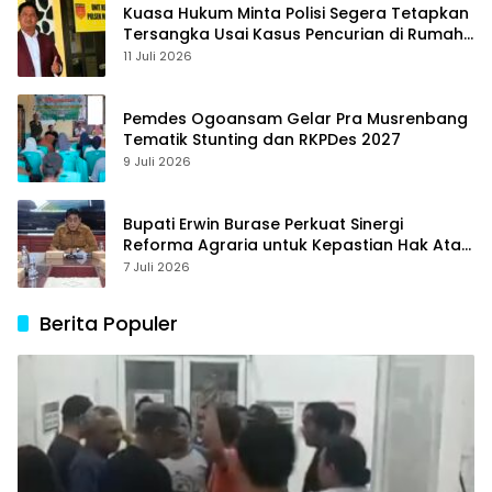
Kuasa Hukum Minta Polisi Segera Tetapkan
Tersangka Usai Kasus Pencurian di Rumah
Anggota Dewan Bantul di Sigi Naik
11 Juli 2026
Penyidikan
Pemdes Ogoansam Gelar Pra Musrenbang
Tematik Stunting dan RKPDes 2027
9 Juli 2026
Bupati Erwin Burase Perkuat Sinergi
Reforma Agraria untuk Kepastian Hak Atas
Tanah bagi Masyarakat
7 Juli 2026
Berita Populer