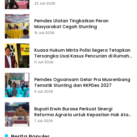
23 Juli 2026
Pemdes Ulatan Tingkatkan Peran
Masyarakat Cegah Stunting
15 Juli 2026
Kuasa Hukum Minta Polisi Segera Tetapkan
Tersangka Usai Kasus Pencurian di Rumah
Anggota Dewan Bantul di Sigi Naik
11 Juli 2026
Penyidikan
Pemdes Ogoansam Gelar Pra Musrenbang
Tematik Stunting dan RKPDes 2027
9 Juli 2026
Bupati Erwin Burase Perkuat Sinergi
Reforma Agraria untuk Kepastian Hak Atas
Tanah bagi Masyarakat
7 Juli 2026
Berita Populer