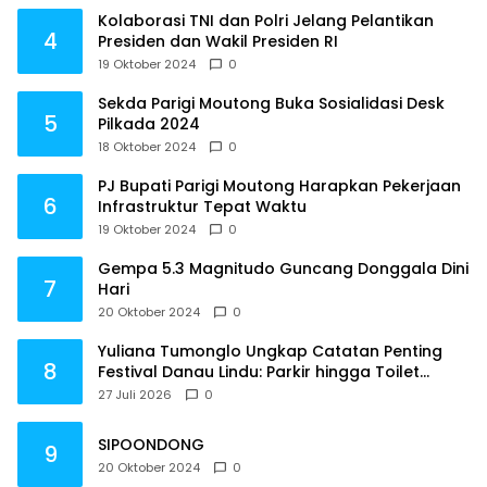
Kolaborasi TNI dan Polri Jelang Pelantikan
4
Presiden dan Wakil Presiden RI
19 Oktober 2024
0
Sekda Parigi Moutong Buka Sosialidasi Desk
5
Pilkada 2024
18 Oktober 2024
0
PJ Bupati Parigi Moutong Harapkan Pekerjaan
6
Infrastruktur Tepat Waktu
19 Oktober 2024
0
Gempa 5.3 Magnitudo Guncang Donggala Dini
7
Hari
20 Oktober 2024
0
Yuliana Tumonglo Ungkap Catatan Penting
8
Festival Danau Lindu: Parkir hingga Toilet
Harus Jadi Prioritas
27 Juli 2026
0
SIPOONDONG
9
20 Oktober 2024
0