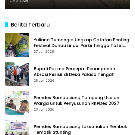
Swasembada Bawang Putih dari
7 Mei 2026
Kementerian Pertanian RI
Berita Terbaru
Yuliana Tumonglo Ungkap Catatan Penting
Festival Danau Lindu: Parkir hingga Toilet
Harus Jadi Prioritas
27 Juli 2026
Bupati Parimo Percepat Penanganan
Abrasi Pesisir di Desa Palasa Tengah
25 Juli 2026
Pemdes Bambasiang Tampung Usulan
Warga untuk Penyusunan RKPDes 2027
23 Juli 2026
Pemdes Bambasiang Laksanakan Rembuk
Tematik Stunting