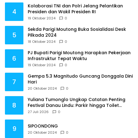
Kolaborasi TNI dan Polri Jelang Pelantikan
4
Presiden dan Wakil Presiden RI
19 Oktober 2024
0
Sekda Parigi Moutong Buka Sosialidasi Desk
5
Pilkada 2024
18 Oktober 2024
0
PJ Bupati Parigi Moutong Harapkan Pekerjaan
6
Infrastruktur Tepat Waktu
19 Oktober 2024
0
Gempa 5.3 Magnitudo Guncang Donggala Dini
7
Hari
20 Oktober 2024
0
Yuliana Tumonglo Ungkap Catatan Penting
8
Festival Danau Lindu: Parkir hingga Toilet
Harus Jadi Prioritas
27 Juli 2026
0
SIPOONDONG
9
20 Oktober 2024
0