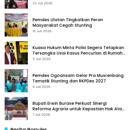
23 Juli 2026
Pemdes Ulatan Tingkatkan Peran
Masyarakat Cegah Stunting
15 Juli 2026
Kuasa Hukum Minta Polisi Segera Tetapkan
Tersangka Usai Kasus Pencurian di Rumah
Anggota Dewan Bantul di Sigi Naik
11 Juli 2026
Penyidikan
Pemdes Ogoansam Gelar Pra Musrenbang
Tematik Stunting dan RKPDes 2027
9 Juli 2026
Bupati Erwin Burase Perkuat Sinergi
Reforma Agraria untuk Kepastian Hak Atas
Tanah bagi Masyarakat
7 Juli 2026
Berita Populer