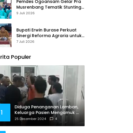
Pemdes Ogoansam Gelar Pra
Musrenbang Tematik Stunting
dan RKPDes 2027
9 Juli 2026
Bupati Erwin Burase Perkuat
Sinergi Reforma Agraria untuk
Kepastian Hak Atas Tanah
7 Juli 2026
bagi Masyarakat
rita Populer
Diduga Penanganan Lamban,
1
Keluarga Pasien Mengamuk di
Puskesmas Palasa
25 Desember 2024
4