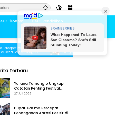
ALO Ekonomi
HALO Pendidikan
pat Penanganan
Pemdes Bambasiang Tampung Usulan
sa Palasa Tengah
Warga untuk Penyusunan RKPDes 2027
rita Terbaru
Yuliana Tumonglo Ungkap
Catatan Penting Festival
Danau Lindu: Parkir hingga
27 Juli 2026
Toilet Harus Jadi Prioritas
Bupati Parimo Percepat
Penanganan Abrasi Pesisir di