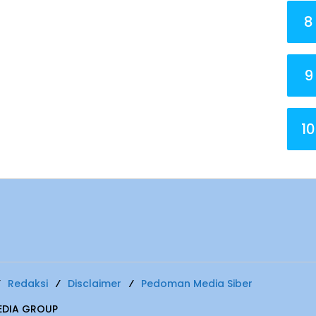
8
9
10
Redaksi
Disclaimer
Pedoman Media Siber
MEDIA GROUP