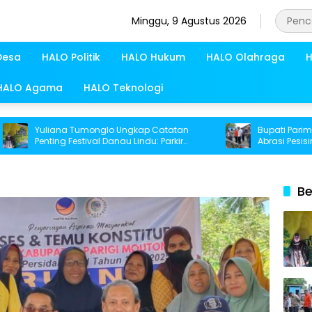
Minggu, 9 Agustus 2026
Desa
HALO Politik
HALO Hukum
HALO Olahraga
H
HALO Agama
HALO Teknologi
Yuliana Tumonglo Ungkap Catatan
Bupati Parimo Perce
Penting Festival Danau Lindu: Parkir
Abrasi Pesisir di De
hingga Toilet Harus Jadi Prioritas
Be