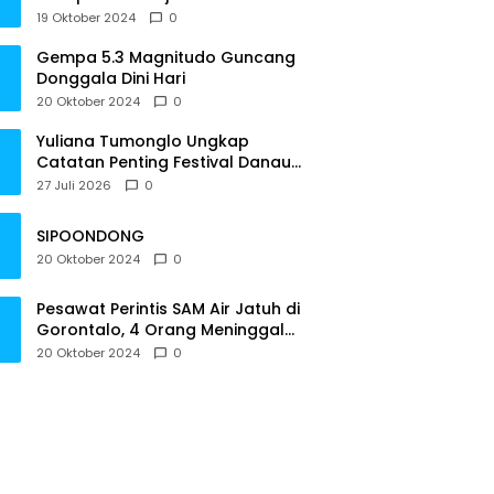
Tepat Waktu
19 Oktober 2024
0
Gempa 5.3 Magnitudo Guncang
Donggala Dini Hari
20 Oktober 2024
0
Yuliana Tumonglo Ungkap
Catatan Penting Festival Danau
Lindu: Parkir hingga Toilet Harus
27 Juli 2026
0
Jadi Prioritas
SIPOONDONG
20 Oktober 2024
0
Pesawat Perintis SAM Air Jatuh di
Gorontalo, 4 Orang Meninggal
Dunia
20 Oktober 2024
0