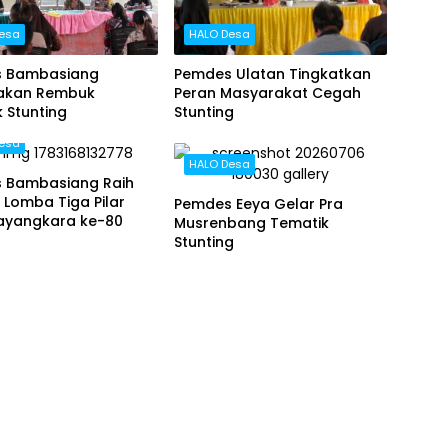
esa
HALO Desa
 Bambasiang
Pemdes Ulatan Tingkatkan
akan Rembuk
Peran Masyarakat Cegah
 Stunting
Stunting
esa
HALO Desa
 Bambasiang Raih
 Lomba Tiga Pilar
Pemdes Eeya Gelar Pra
hayangkara ke-80
Musrenbang Tematik
Stunting