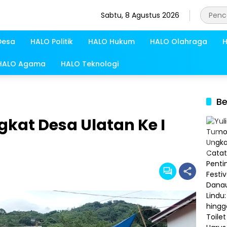
Sabtu, 8 Agustus 2026
Desa
HALO Politik
HALO Hukum
HALO Olahraga
H
HALO Agama
HALO Teknologi
Be
gkat Desa Ulatan Ke I