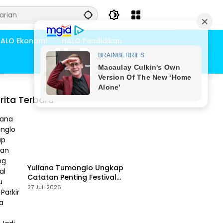
ALO Ekonomi
HALO Pendidikan
rita Terbaru
Yuliana Tumonglo Ungkap
Catatan Penting Festival
Danau Lindu: Parkir hingga
27 Juli 2026
Toilet Harus Jadi Prioritas