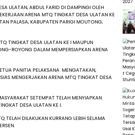
ESA ULATAN, ABDUL FARID DI DAMPINGI OLEH
 PEKERJAAN ARENA MTQ TINGKAT DESA ULATAN KE
MATAN PALASA, KABUPATEN PARIGI MOUTONG,
MTQ TINGKAT DESA ULATAN KE I MAUPUN
TONG-ROYONG DALAM MEMPERSIAPKAN ARENA
 KETUA PANITIA PELAKSANA MENGATAKAN,
USIAS MENGERJAKAN ARENA MTQ TINGKAT DESA
MASYARAKAT SETEMPAT TELAH MENYIAPKAN
NGKAT DESA ULATAN KE I.
Q TELAH DILAKUKAN KURRANG LEBIH SELAMA
ERSEN.