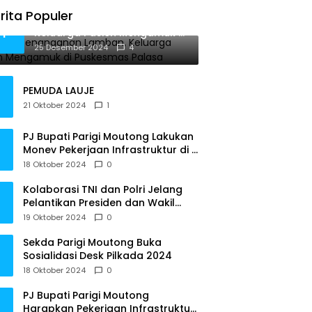
rita Populer
Diduga Penanganan Lamban,
1
Keluarga Pasien Mengamuk di
Puskesmas Palasa
25 Desember 2024
4
PEMUDA LAUJE
21 Oktober 2024
1
PJ Bupati Parigi Moutong Lakukan
Monev Pekerjaan Infrastruktur di 3
Kecamatan
18 Oktober 2024
0
Kolaborasi TNI dan Polri Jelang
Pelantikan Presiden dan Wakil
Presiden RI
19 Oktober 2024
0
Sekda Parigi Moutong Buka
Sosialidasi Desk Pilkada 2024
18 Oktober 2024
0
PJ Bupati Parigi Moutong
Harapkan Pekerjaan Infrastruktur