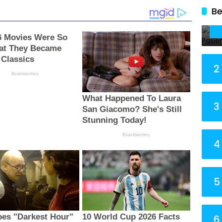
Be
2
3
4
5
6