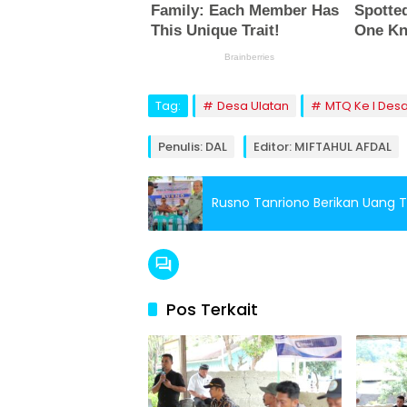
Tag:
Desa Ulatan
MTQ Ke I Desa
Penulis: DAL
Editor: MIFTAHUL AFDAL
Rusno Tanriono Berikan Uang T
Pos Terkait