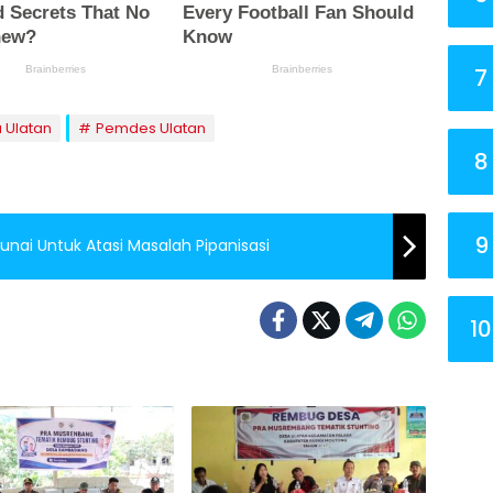
7
 Ulatan
Pemdes Ulatan
8
9
unai Untuk Atasi Masalah Pipanisasi
10