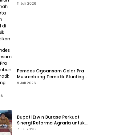
Usai Kasus Pencurian di Rumah
11 Juli 2026
Anggota Dewan Bantul di Sigi
Naik Penyidikan
Pemdes Ogoansam Gelar Pra
Musrenbang Tematik Stunting
dan RKPDes 2027
9 Juli 2026
Bupati Erwin Burase Perkuat
Sinergi Reforma Agraria untuk
Kepastian Hak Atas Tanah
7 Juli 2026
bagi Masyarakat