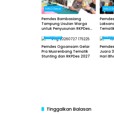
HALO Desa
HALO D
Pemdes Bambasiang
Pemdes
Tampung Usulan Warga
Laksan
untuk Penyusunan RKPDes
Tematik
2027
HALO Desa
HALO D
Pemdes Ogoansam Gelar
Pemdes
Pra Musrenbang Tematik
Juara 3
Stunting dan RKPDes 2027
Hari B
Tinggalkan Balasan