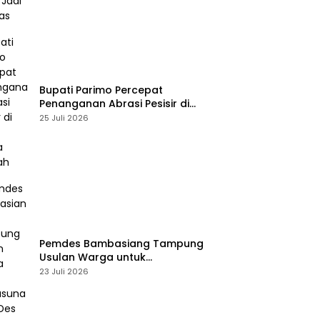
Bupati Parimo Percepat
Penanganan Abrasi Pesisir di
Desa Palasa Tengah
25 Juli 2026
Pemdes Bambasiang Tampung
Usulan Warga untuk
Penyusunan RKPDes 2027
23 Juli 2026