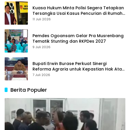
Kuasa Hukum Minta Polisi Segera Tetapkan
Tersangka Usai Kasus Pencurian di Rumah
Anggota Dewan Bantul di Sigi Naik
11 Juli 2026
Penyidikan
Pemdes Ogoansam Gelar Pra Musrenbang
Tematik Stunting dan RKPDes 2027
9 Juli 2026
Bupati Erwin Burase Perkuat Sinergi
Reforma Agraria untuk Kepastian Hak Atas
Tanah bagi Masyarakat
7 Juli 2026
Berita Populer