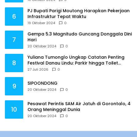
PJ Bupati Parigi Moutong Harapkan Pekerjaan
6
Infrastruktur Tepat Waktu
19 Oktober 2024
0
Gempa 5.3 Magnitudo Guncang Donggala Dini
7
Hari
20 Oktober 2024
0
Yuliana Tumonglo Ungkap Catatan Penting
8
Festival Danau Lindu: Parkir hingga Toilet
Harus Jadi Prioritas
27 Juli 2026
0
SIPOONDONG
9
20 Oktober 2024
0
Pesawat Perintis SAM Air Jatuh di Gorontalo, 4
10
Orang Meninggal Dunia
20 Oktober 2024
0