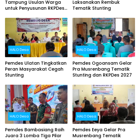
Tampung Usulan Warga
Laksanakan Rembuk
untuk Penyusunan RKPDes
Tematik Stunting
2027
HALO Desa
HALO Desa
Pemdes Ulatan Tingkatkan
Pemdes Ogoansam Gelar
Peran Masyarakat Cegah
Pra Musrenbang Tematik
Stunting
Stunting dan RKPDes 2027
HALO Desa
HALO Desa
Pemdes Bambasiang Raih
Pemdes Eeya Gelar Pra
Juara 3 Lomba Tiga Pilar
Musrenbang Tematik