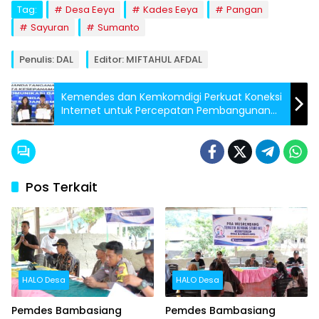
Tag:
Desa Eeya
Kades Eeya
Pangan
Sayuran
Sumanto
Penulis: DAL
Editor: MIFTAHUL AFDAL
Kemendes dan Kemkomdigi Perkuat Koneksi
Internet untuk Percepatan Pembangunan
Desa
Pos Terkait
HALO Desa
HALO Desa
Pemdes Bambasiang
Pemdes Bambasiang