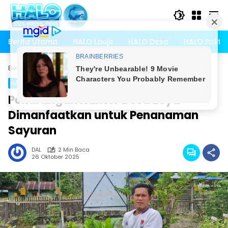
Langsung
ke
konten
Berita Utama
HALO Lauje
HALO Desa
HALO Politik
Beranda
HALO Desa
HALO Desa
Pekarangan Kantor Desa Eeya
Dimanfaatkan untuk Penanaman
Sayuran
DAL
2 Min Baca
26 Oktober 2025