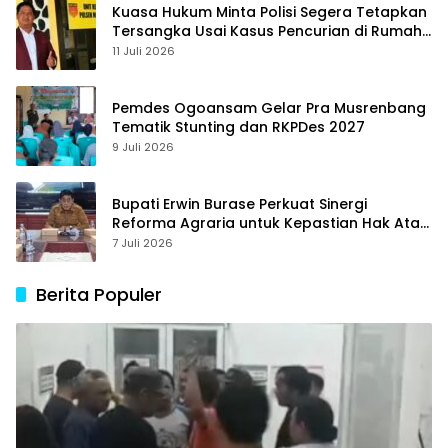
Kuasa Hukum Minta Polisi Segera Tetapkan
Tersangka Usai Kasus Pencurian di Rumah
Anggota Dewan Bantul di Sigi Naik
11 Juli 2026
Penyidikan
Pemdes Ogoansam Gelar Pra Musrenbang
Tematik Stunting dan RKPDes 2027
9 Juli 2026
Bupati Erwin Burase Perkuat Sinergi
Reforma Agraria untuk Kepastian Hak Atas
Tanah bagi Masyarakat
7 Juli 2026
Berita Populer