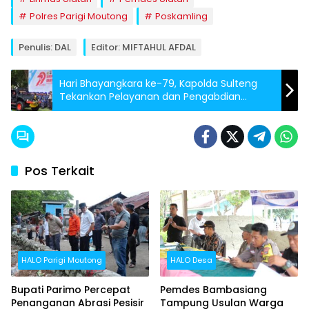
Polres Parigi Moutong
Poskamling
Penulis: DAL
Editor: MIFTAHUL AFDAL
Hari Bhayangkara ke-79, Kapolda Sulteng
Tekankan Pelayanan dan Pengabdian
kepada Rakyat
Pos Terkait
HALO Parigi Moutong
HALO Desa
Bupati Parimo Percepat
Pemdes Bambasiang
Penanganan Abrasi Pesisir
Tampung Usulan Warga