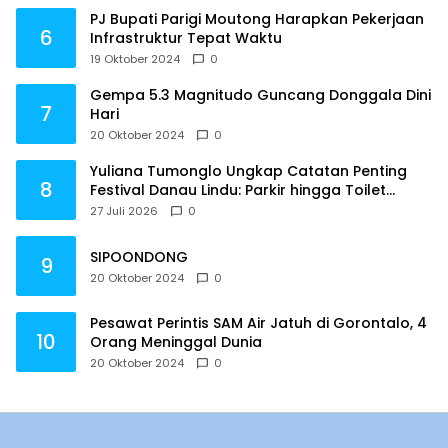
PJ Bupati Parigi Moutong Harapkan Pekerjaan
6
Infrastruktur Tepat Waktu
19 Oktober 2024
0
Gempa 5.3 Magnitudo Guncang Donggala Dini
7
Hari
20 Oktober 2024
0
Yuliana Tumonglo Ungkap Catatan Penting
8
Festival Danau Lindu: Parkir hingga Toilet
Harus Jadi Prioritas
27 Juli 2026
0
SIPOONDONG
9
20 Oktober 2024
0
Pesawat Perintis SAM Air Jatuh di Gorontalo, 4
10
Orang Meninggal Dunia
20 Oktober 2024
0