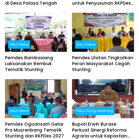
di Desa Palasa Tengah
untuk Penyusunan RKPDes
2027
HALO Desa
HALO Desa
Pemdes Bambasiang
Pemdes Ulatan Tingkatkan
Laksanakan Rembuk
Peran Masyarakat Cegah
Tematik Stunting
Stunting
HALO Desa
HALO Parigi Moutong
Pemdes Ogoansam Gelar
Bupati Erwin Burase
Pra Musrenbang Tematik
Perkuat Sinergi Reforma
Stunting dan RKPDes 2027
Agraria untuk Kepastian