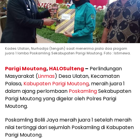
Kades Ulatan, Nurhadija (tengah) saat menerima piala daa piagam
juara 1 lomba Poskamling Sekabupaten Parigi Moutong. Foto : Istimewa.
Parigi Moutong
,
HALOSulteng
–
Perlindungan
Masyarakat (
Linmas
) Desa Ulatan, Kecamatan
Palasa,
Kabupaten Parigi Moutong
, meraih juara 1
dalam ajang perlombaan
Poskamling
Sekabupaten
Parigi Moutong yang digelar oleh Polres Parigi
Moutong.
Poskamling Bolili Jaya meraih juara 1 setelah meraih
nilai tertinggi dari sejumlah Poskamling di Kabupaten
Parigi Moutong.