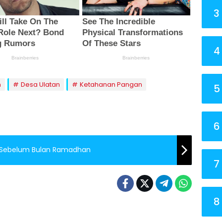
3
4
n
Desa Ulatan
Ketahanan Pangan
5
6
 Sebelum Bulan Ramadhan
7
8