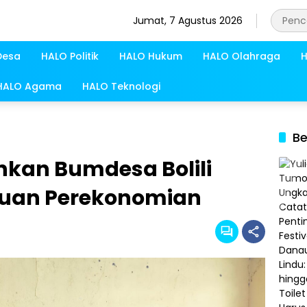
Jumat, 7 Agustus 2026
Desa
HALO Politik
HALO Hukum
HALO Olahraga
H
HALO Agama
HALO Teknologi
Be
nkan Bumdesa Bolili
uan Perekonomian