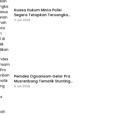
Kuasa Hukum Minta Polisi
Segera Tetapkan Tersangka
Usai Kasus Pencurian di Rumah
11 Juli 2026
Anggota Dewan Bantul di Sigi
Naik Penyidikan
Pemdes Ogoansam Gelar Pra
Musrenbang Tematik Stunting
dan RKPDes 2027
9 Juli 2026