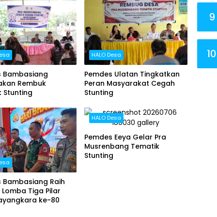
9
10
esa
HALO Desa
 Bambasiang
Pemdes Ulatan Tingkatkan
akan Rembuk
Peran Masyarakat Cegah
 Stunting
Stunting
HALO Desa
Pemdes Eeya Gelar Pra
Musrenbang Tematik
Stunting
esa
 Bambasiang Raih
 Lomba Tiga Pilar
hayangkara ke-80