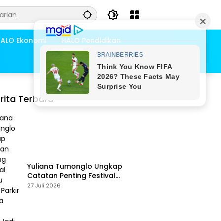
ALO Ekonomi
HALO Pendidikan
rita Terbaru
Yuliana Tumonglo Ungkap
Catatan Penting Festival
Danau Lindu: Parkir hingga
27 Juli 2026
Toilet Harus Jadi Prioritas