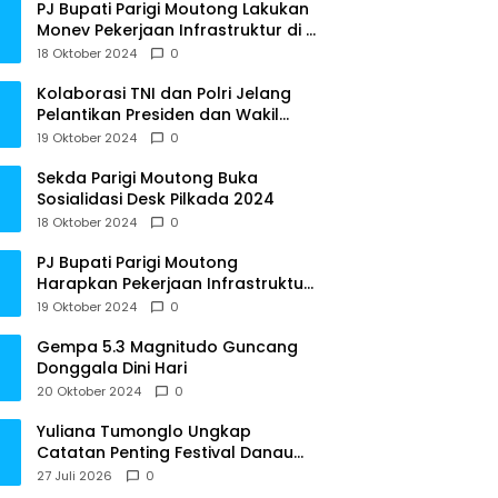
PJ Bupati Parigi Moutong Lakukan
Monev Pekerjaan Infrastruktur di 3
Kecamatan
18 Oktober 2024
0
Kolaborasi TNI dan Polri Jelang
Pelantikan Presiden dan Wakil
Presiden RI
19 Oktober 2024
0
Sekda Parigi Moutong Buka
Sosialidasi Desk Pilkada 2024
18 Oktober 2024
0
PJ Bupati Parigi Moutong
Harapkan Pekerjaan Infrastruktur
Tepat Waktu
19 Oktober 2024
0
Gempa 5.3 Magnitudo Guncang
Donggala Dini Hari
20 Oktober 2024
0
Yuliana Tumonglo Ungkap
Catatan Penting Festival Danau
Lindu: Parkir hingga Toilet Harus
27 Juli 2026
0
Jadi Prioritas