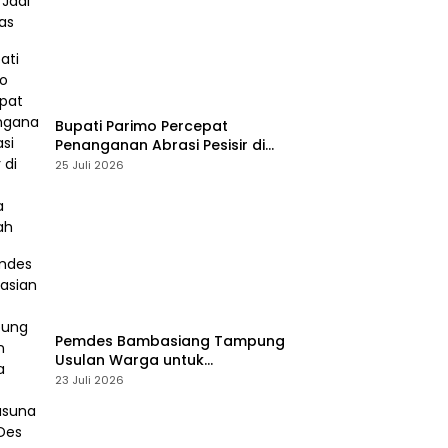
Bupati Parimo Percepat
Penanganan Abrasi Pesisir di
Desa Palasa Tengah
25 Juli 2026
Pemdes Bambasiang Tampung
Usulan Warga untuk
Penyusunan RKPDes 2027
23 Juli 2026