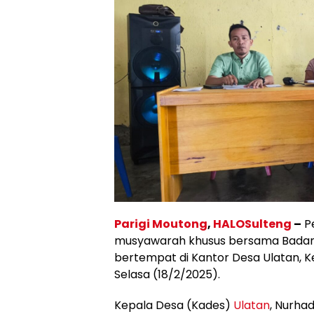
Parigi Moutong
,
HALOSulteng
–
P
musyawarah khusus bersama Badan 
bertempat di Kantor Desa Ulatan, 
Selasa (18/2/2025).
Kepala Desa (Kades)
Ulatan
, Nurha