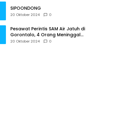
SIPOONDONG
20 Oktober 2024
0
Pesawat Perintis SAM Air Jatuh di
Gorontalo, 4 Orang Meninggal
Dunia
20 Oktober 2024
0