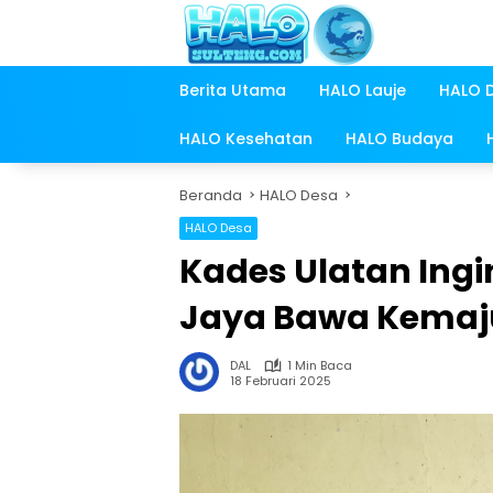
Langsung
ke
konten
Berita Utama
HALO Lauje
HALO 
HALO Kesehatan
HALO Budaya
Beranda
HALO Desa
HALO Desa
Kades Ulatan Ingi
Jaya Bawa Kemaj
DAL
1 Min Baca
18 Februari 2025