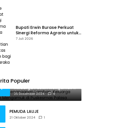
Bupati Erwin Burase Perkuat
Sinergi Reforma Agraria untuk
Kepastian Hak Atas Tanah
7 Juli 2026
bagi Masyarakat
rita Populer
Diduga Penanganan Lamban,
1
Keluarga Pasien Mengamuk di
Puskesmas Palasa
25 Desember 2024
4
PEMUDA LAUJE
21 Oktober 2024
1