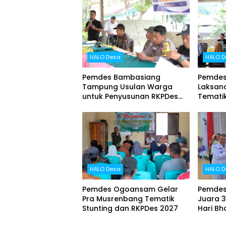
HALO Desa
HALO D
Pemdes Bambasiang
Pemdes
Tampung Usulan Warga
Laksan
untuk Penyusunan RKPDes
Tematik
2027
HALO Desa
HALO D
Pemdes Ogoansam Gelar
Pemdes
Pra Musrenbang Tematik
Juara 3
Stunting dan RKPDes 2027
Hari B