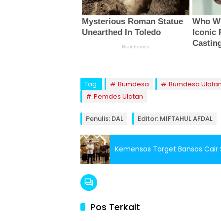
Tag:
Bumdesa
Bumdesa Ulata
Pemdes Ulatan
Penulis: DAL
Editor: MIFTAHUL AFDAL
Kemensos Target Bansos Cair
Pos Terkait