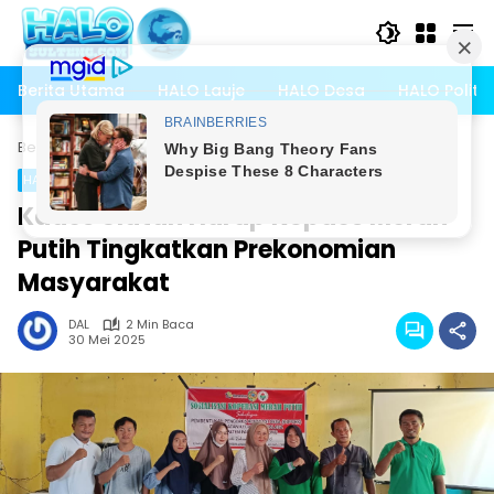
Langsung
ke
konten
Berita Utama
HALO Lauje
HALO Desa
HALO Politik
Beranda
HALO Desa
HALO Desa
Kades Ulatan Harap Kopdes Merah
Putih Tingkatkan Prekonomian
Masyarakat
DAL
2 Min Baca
30 Mei 2025