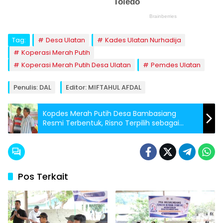
Tag:
Desa Ulatan
Kades Ulatan Nurhadija
Koperasi Merah Putih
Koperasi Merah Putih Desa Ulatan
Pemdes Ulatan
Penulis: DAL
Editor: MIFTAHUL AFDAL
Kopdes Merah Putih Desa Bambasiang
Resmi Terbentuk, Risno Terpilih sebagai
Ketua
Pos Terkait