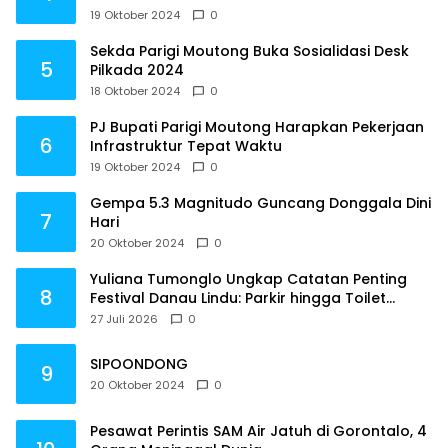
19 Oktober 2024
0
Sekda Parigi Moutong Buka Sosialidasi Desk
5
Pilkada 2024
18 Oktober 2024
0
PJ Bupati Parigi Moutong Harapkan Pekerjaan
6
Infrastruktur Tepat Waktu
19 Oktober 2024
0
Gempa 5.3 Magnitudo Guncang Donggala Dini
7
Hari
20 Oktober 2024
0
Yuliana Tumonglo Ungkap Catatan Penting
8
Festival Danau Lindu: Parkir hingga Toilet
Harus Jadi Prioritas
27 Juli 2026
0
SIPOONDONG
9
20 Oktober 2024
0
Pesawat Perintis SAM Air Jatuh di Gorontalo, 4