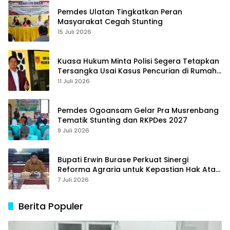
Pemdes Ulatan Tingkatkan Peran
Masyarakat Cegah Stunting
15 Juli 2026
Kuasa Hukum Minta Polisi Segera Tetapkan
Tersangka Usai Kasus Pencurian di Rumah
Anggota Dewan Bantul di Sigi Naik
11 Juli 2026
Penyidikan
Pemdes Ogoansam Gelar Pra Musrenbang
Tematik Stunting dan RKPDes 2027
9 Juli 2026
Bupati Erwin Burase Perkuat Sinergi
Reforma Agraria untuk Kepastian Hak Atas
Tanah bagi Masyarakat
7 Juli 2026
Berita Populer