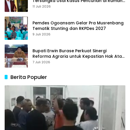
Tersangka Usai Kasus Pencurian di Rumah
Anggota Dewan Bantul di Sigi Naik
11 Juli 2026
Penyidikan
Pemdes Ogoansam Gelar Pra Musrenbang
Tematik Stunting dan RKPDes 2027
9 Juli 2026
Bupati Erwin Burase Perkuat Sinergi
Reforma Agraria untuk Kepastian Hak Atas
Tanah bagi Masyarakat
7 Juli 2026
Berita Populer