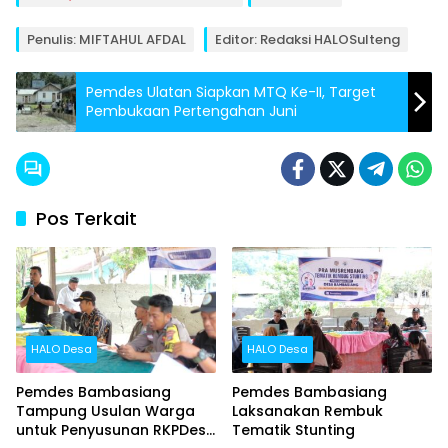
Penulis: MIFTAHUL AFDAL
Editor: Redaksi HALOSulteng
Pemdes Ulatan Siapkan MTQ Ke-II, Target
Pembukaan Pertengahan Juni
Pos Terkait
HALO Desa
HALO Desa
Pemdes Bambasiang
Pemdes Bambasiang
Tampung Usulan Warga
Laksanakan Rembuk
untuk Penyusunan RKPDes
Tematik Stunting