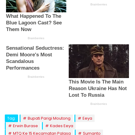
Tag:
Bupati Parigi Moutong
Eeya
Erwin Burase
Kades Eeya
MTQ Ke 15 Kecamatan Palasa
Sumanto