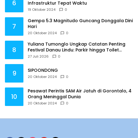
6
Infrastruktur Tepat Waktu
19 Oktober 2024
0
Gempa 5.3 Magnitudo Guncang Donggala Dini
7
Hari
20 Oktober 2024
0
Yuliana Tumonglo Ungkap Catatan Penting
8
Festival Danau Lindu: Parkir hingga Toilet
Harus Jadi Prioritas
27 Juli 2026
0
SIPOONDONG
9
20 Oktober 2024
0
Pesawat Perintis SAM Air Jatuh di Gorontalo, 4
10
Orang Meninggal Dunia
20 Oktober 2024
0