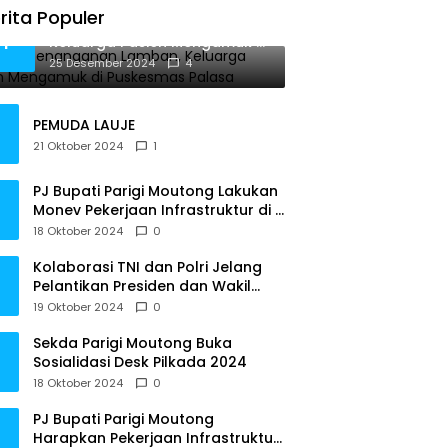
rita Populer
Diduga Penanganan Lamban,
1
Keluarga Pasien Mengamuk di
Puskesmas Palasa
25 Desember 2024
4
PEMUDA LAUJE
21 Oktober 2024
1
PJ Bupati Parigi Moutong Lakukan
Monev Pekerjaan Infrastruktur di 3
Kecamatan
18 Oktober 2024
0
Kolaborasi TNI dan Polri Jelang
Pelantikan Presiden dan Wakil
Presiden RI
19 Oktober 2024
0
Sekda Parigi Moutong Buka
Sosialidasi Desk Pilkada 2024
18 Oktober 2024
0
PJ Bupati Parigi Moutong
Harapkan Pekerjaan Infrastruktur