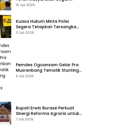
Stunting
15 Juli 2026
Kuasa Hukum Minta Polisi
Segera Tetapkan Tersangka
Usai Kasus Pencurian di Rumah
11 Juli 2026
Anggota Dewan Bantul di Sigi
Naik Penyidikan
Pemdes Ogoansam Gelar Pra
Musrenbang Tematik Stunting
dan RKPDes 2027
9 Juli 2026
Bupati Erwin Burase Perkuat
Sinergi Reforma Agraria untuk
Kepastian Hak Atas Tanah
7 Juli 2026
bagi Masyarakat