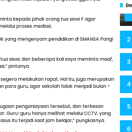
Be
inta kepada pihak orang tua siswi F agar
elalui proses mediasi.
2
didik yang mengenyam pendidikan di SMANSA Parigi
ua siswi, dan beberapa kali saya meminta maaf,
3
si,” pintanya.
n segera melakukan rapat. Hal itu, juga merupakan
4
an para guru, agar sekolah tidak menjadi bulan –
5
dugaan penganiayaan tersebut, dan terkesan
ar. Guru-guru hanya melihat melalui CCTV, yang
asus itu terjadi saat jam belajar,” pungkasnya.
6