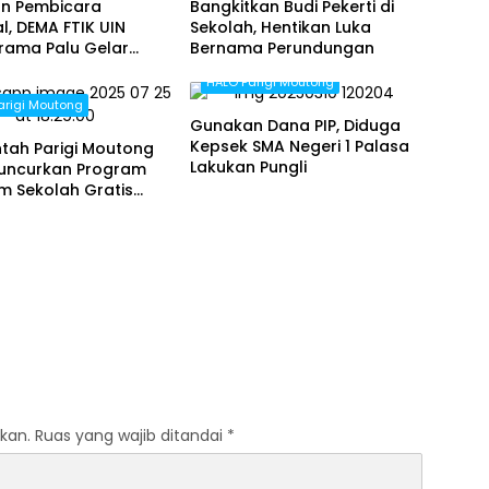
an Pembicara
Bangkitkan Budi Pekerti di
l, DEMA FTIK UIN
Sekolah, Hentikan Luka
rama Palu Gelar
Bernama Perundungan
Buku “Soeharto
HALO Parigi Moutong
 Hebat”
arigi Moutong
Gunakan Dana PIP, Diduga
Kepsek SMA Negeri 1 Palasa
tah Parigi Moutong
Lakukan Pungli
Luncurkan Program
m Sekolah Gratis
iswa Baru SD dan SMP
kan.
Ruas yang wajib ditandai
*