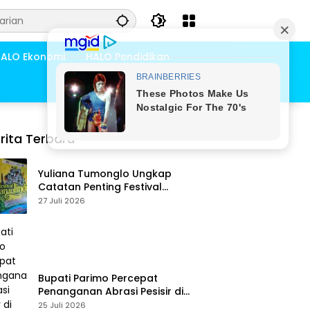
ALO Ekonomi
HALO Pendidikan
rita Terbaru
Yuliana Tumonglo Ungkap
Catatan Penting Festival
Danau Lindu: Parkir hingga
27 Juli 2026
Toilet Harus Jadi Prioritas
Bupati Parimo Percepat
Penanganan Abrasi Pesisir di
Desa Palasa Tengah
25 Juli 2026