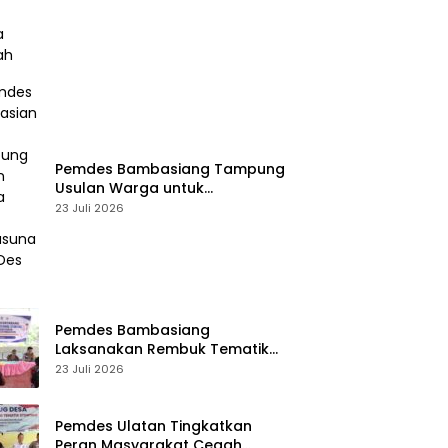
Pemdes Bambasiang Tampung
Usulan Warga untuk
Penyusunan RKPDes 2027
23 Juli 2026
Pemdes Bambasiang
Laksanakan Rembuk Tematik
Stunting
23 Juli 2026
Pemdes Ulatan Tingkatkan
Peran Masyarakat Cegah