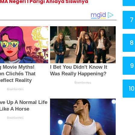
A Negeri 1 Parigi Aniaya Siswinya
7
8
9
10