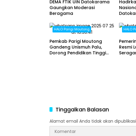
DEMA FTIK UIN Datokarama
Hadirk
Gaungkan Moderasi
Nasiona
Beragama
Datoka
Bedah 
Memang
HALO Parigi Moutong
HALO P
Pemkab Parigi Moutong
Pemerin
Gandeng Unismuh Palu,
Resmi 
Dorong Pendidikan Tinggi
Seraga
Sebagai Pilar Pembangunan
untuk S
Daerah
Tinggalkan Balasan
Alamat email Anda tidak akan dipublikasi