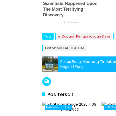
Tag:
Dugaan Penganiayaan Siswi
Editor: MIFTAHUL AFDAL
Polres Parigi Moutong Tindakl
Negeri 1 Parigi
Pos Terkait
HALO Pendidikan
HALO P