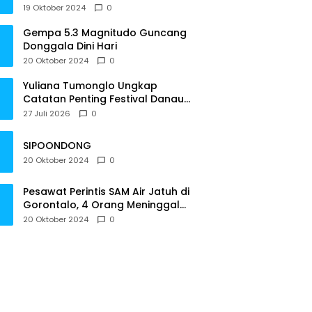
Tepat Waktu
19 Oktober 2024
0
Gempa 5.3 Magnitudo Guncang
Donggala Dini Hari
20 Oktober 2024
0
Yuliana Tumonglo Ungkap
Catatan Penting Festival Danau
Lindu: Parkir hingga Toilet Harus
27 Juli 2026
0
Jadi Prioritas
SIPOONDONG
20 Oktober 2024
0
Pesawat Perintis SAM Air Jatuh di
Gorontalo, 4 Orang Meninggal
Dunia
20 Oktober 2024
0