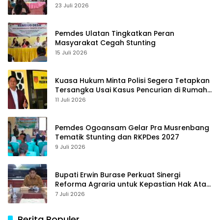
23 Juli 2026
Pemdes Ulatan Tingkatkan Peran
Masyarakat Cegah Stunting
15 Juli 2026
Kuasa Hukum Minta Polisi Segera Tetapkan
Tersangka Usai Kasus Pencurian di Rumah
Anggota Dewan Bantul di Sigi Naik
11 Juli 2026
Penyidikan
Pemdes Ogoansam Gelar Pra Musrenbang
Tematik Stunting dan RKPDes 2027
9 Juli 2026
Bupati Erwin Burase Perkuat Sinergi
Reforma Agraria untuk Kepastian Hak Atas
Tanah bagi Masyarakat
7 Juli 2026
Berita Populer