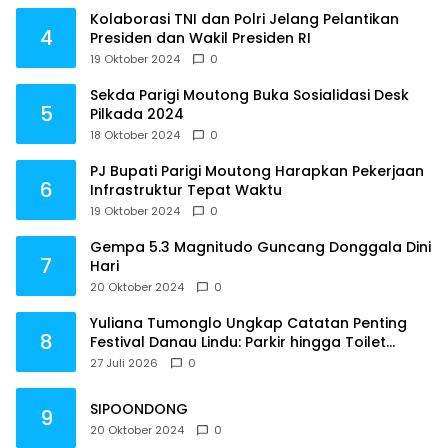
Kolaborasi TNI dan Polri Jelang Pelantikan
4
Presiden dan Wakil Presiden RI
19 Oktober 2024
0
Sekda Parigi Moutong Buka Sosialidasi Desk
5
Pilkada 2024
18 Oktober 2024
0
PJ Bupati Parigi Moutong Harapkan Pekerjaan
6
Infrastruktur Tepat Waktu
19 Oktober 2024
0
Gempa 5.3 Magnitudo Guncang Donggala Dini
7
Hari
20 Oktober 2024
0
Yuliana Tumonglo Ungkap Catatan Penting
8
Festival Danau Lindu: Parkir hingga Toilet
Harus Jadi Prioritas
27 Juli 2026
0
SIPOONDONG
9
20 Oktober 2024
0