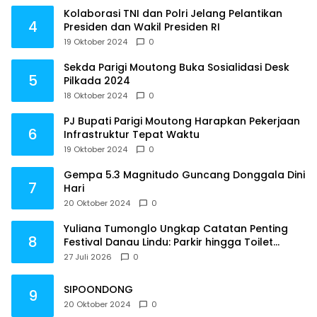
Kolaborasi TNI dan Polri Jelang Pelantikan
4
Presiden dan Wakil Presiden RI
19 Oktober 2024
0
Sekda Parigi Moutong Buka Sosialidasi Desk
5
Pilkada 2024
18 Oktober 2024
0
PJ Bupati Parigi Moutong Harapkan Pekerjaan
6
Infrastruktur Tepat Waktu
19 Oktober 2024
0
Gempa 5.3 Magnitudo Guncang Donggala Dini
7
Hari
20 Oktober 2024
0
Yuliana Tumonglo Ungkap Catatan Penting
8
Festival Danau Lindu: Parkir hingga Toilet
Harus Jadi Prioritas
27 Juli 2026
0
SIPOONDONG
9
20 Oktober 2024
0