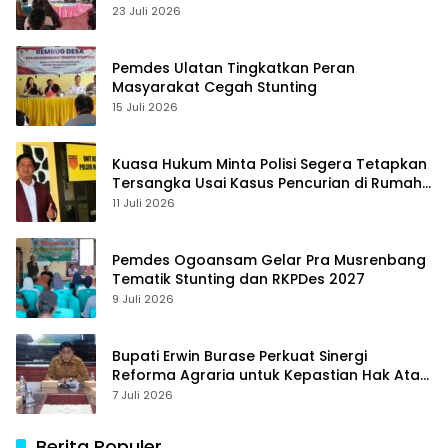
23 Juli 2026
Pemdes Ulatan Tingkatkan Peran
Masyarakat Cegah Stunting
15 Juli 2026
Kuasa Hukum Minta Polisi Segera Tetapkan
Tersangka Usai Kasus Pencurian di Rumah
Anggota Dewan Bantul di Sigi Naik
11 Juli 2026
Penyidikan
Pemdes Ogoansam Gelar Pra Musrenbang
Tematik Stunting dan RKPDes 2027
9 Juli 2026
Bupati Erwin Burase Perkuat Sinergi
Reforma Agraria untuk Kepastian Hak Atas
Tanah bagi Masyarakat
7 Juli 2026
Berita Populer