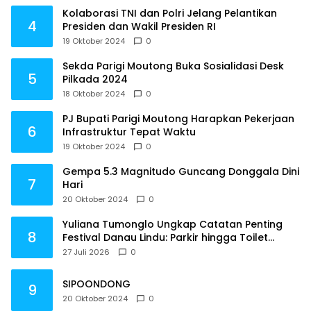
Kolaborasi TNI dan Polri Jelang Pelantikan
4
Presiden dan Wakil Presiden RI
19 Oktober 2024
0
Sekda Parigi Moutong Buka Sosialidasi Desk
5
Pilkada 2024
18 Oktober 2024
0
PJ Bupati Parigi Moutong Harapkan Pekerjaan
6
Infrastruktur Tepat Waktu
19 Oktober 2024
0
Gempa 5.3 Magnitudo Guncang Donggala Dini
7
Hari
20 Oktober 2024
0
Yuliana Tumonglo Ungkap Catatan Penting
8
Festival Danau Lindu: Parkir hingga Toilet
Harus Jadi Prioritas
27 Juli 2026
0
SIPOONDONG
9
20 Oktober 2024
0