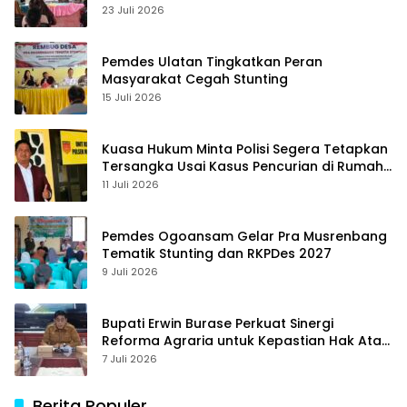
23 Juli 2026
Pemdes Ulatan Tingkatkan Peran
Masyarakat Cegah Stunting
15 Juli 2026
Kuasa Hukum Minta Polisi Segera Tetapkan
Tersangka Usai Kasus Pencurian di Rumah
Anggota Dewan Bantul di Sigi Naik
11 Juli 2026
Penyidikan
Pemdes Ogoansam Gelar Pra Musrenbang
Tematik Stunting dan RKPDes 2027
9 Juli 2026
Bupati Erwin Burase Perkuat Sinergi
Reforma Agraria untuk Kepastian Hak Atas
Tanah bagi Masyarakat
7 Juli 2026
Berita Populer