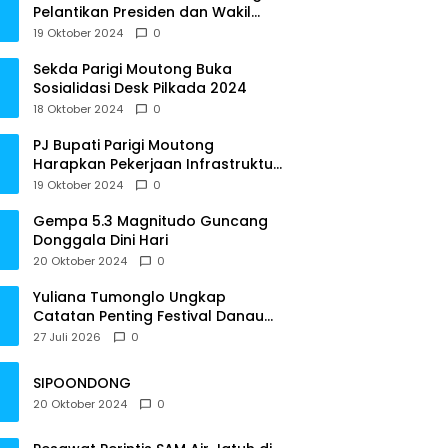
Pelantikan Presiden dan Wakil
Presiden RI
19 Oktober 2024
0
Sekda Parigi Moutong Buka
Sosialidasi Desk Pilkada 2024
18 Oktober 2024
0
PJ Bupati Parigi Moutong
Harapkan Pekerjaan Infrastruktur
Tepat Waktu
19 Oktober 2024
0
Gempa 5.3 Magnitudo Guncang
Donggala Dini Hari
20 Oktober 2024
0
Yuliana Tumonglo Ungkap
Catatan Penting Festival Danau
Lindu: Parkir hingga Toilet Harus
27 Juli 2026
0
Jadi Prioritas
SIPOONDONG
20 Oktober 2024
0