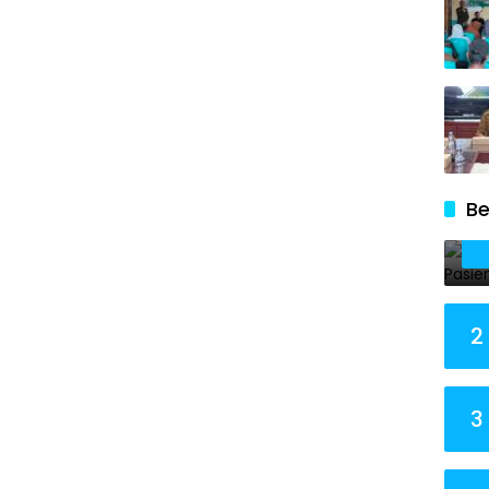
Be
2
3