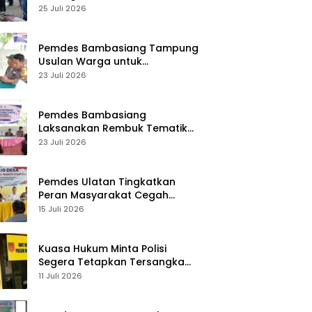
Desa Palasa Tengah
25 Juli 2026
Pemdes Bambasiang Tampung
Usulan Warga untuk
Penyusunan RKPDes 2027
23 Juli 2026
Pemdes Bambasiang
Laksanakan Rembuk Tematik
Stunting
23 Juli 2026
Pemdes Ulatan Tingkatkan
Peran Masyarakat Cegah
Stunting
15 Juli 2026
Kuasa Hukum Minta Polisi
Segera Tetapkan Tersangka
Usai Kasus Pencurian di Rumah
11 Juli 2026
Anggota Dewan Bantul di Sigi
Naik Penyidikan