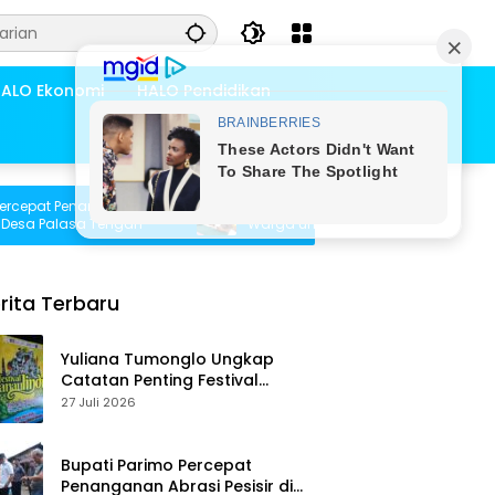
ALO Ekonomi
HALO Pendidikan
at Penanganan
Pemdes Bambasiang Tampung Usulan
 Palasa Tengah
Warga untuk Penyusunan RKPDes 2027
rita Terbaru
Yuliana Tumonglo Ungkap
Catatan Penting Festival
Danau Lindu: Parkir hingga
27 Juli 2026
Toilet Harus Jadi Prioritas
Bupati Parimo Percepat
Penanganan Abrasi Pesisir di