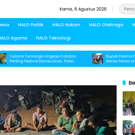
Kamis, 6 Agustus 2026
Desa
HALO Politik
HALO Hukum
HALO Olahraga
H
HALO Agama
HALO Teknologi
uliana Tumonglo Ungkap Catatan
Bupati Parimo Percep
nting Festival Danau Lindu: Parkir
Abrasi Pesisir di Desa
ngga Toilet Harus Jadi Prioritas
Be