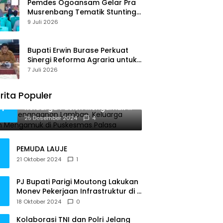
Pemdes Ogoansam Gelar Pra
Musrenbang Tematik Stunting
dan RKPDes 2027
9 Juli 2026
Bupati Erwin Burase Perkuat
Sinergi Reforma Agraria untuk
Kepastian Hak Atas Tanah
7 Juli 2026
bagi Masyarakat
rita Populer
Diduga Penanganan Lamban,
1
Keluarga Pasien Mengamuk di
Puskesmas Palasa
25 Desember 2024
4
PEMUDA LAUJE
21 Oktober 2024
1
PJ Bupati Parigi Moutong Lakukan
Monev Pekerjaan Infrastruktur di 3
Kecamatan
18 Oktober 2024
0
Kolaborasi TNI dan Polri Jelang