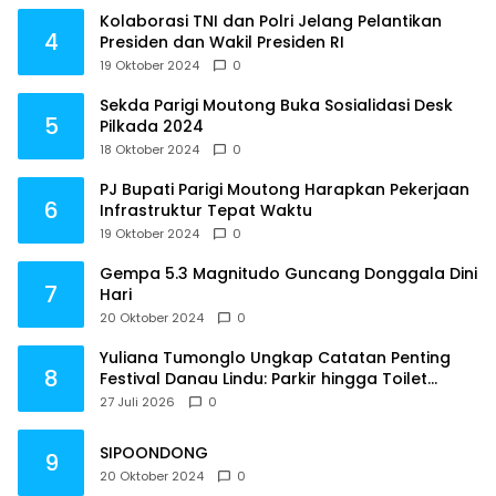
Kolaborasi TNI dan Polri Jelang Pelantikan
4
Presiden dan Wakil Presiden RI
19 Oktober 2024
0
Sekda Parigi Moutong Buka Sosialidasi Desk
5
Pilkada 2024
18 Oktober 2024
0
PJ Bupati Parigi Moutong Harapkan Pekerjaan
6
Infrastruktur Tepat Waktu
19 Oktober 2024
0
Gempa 5.3 Magnitudo Guncang Donggala Dini
7
Hari
20 Oktober 2024
0
Yuliana Tumonglo Ungkap Catatan Penting
8
Festival Danau Lindu: Parkir hingga Toilet
Harus Jadi Prioritas
27 Juli 2026
0
SIPOONDONG
9
20 Oktober 2024
0