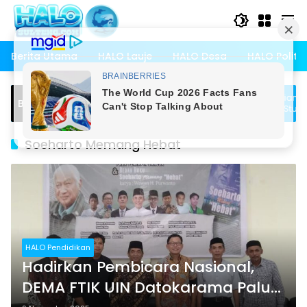
Langsung
ke
konten
Berita Utama
HALO Lauje
HALO Desa
HALO Politik
 Bambasiang Tampung Usulan
Pemdes Bambasiang Laks
Breaking News
untuk Penyusunan RKPDes 2027
Rembuk Tematik Stunting
Soeharto Memang Hebat
HALO Pendidikan
Hadirkan Pembicara Nasional,
DEMA FTIK UIN Datokarama Palu