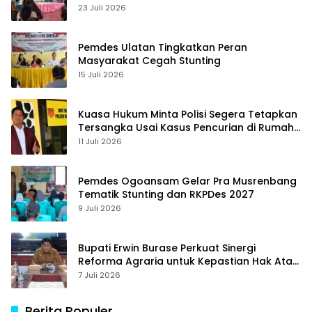
23 Juli 2026
Pemdes Ulatan Tingkatkan Peran
Masyarakat Cegah Stunting
15 Juli 2026
Kuasa Hukum Minta Polisi Segera Tetapkan
Tersangka Usai Kasus Pencurian di Rumah
Anggota Dewan Bantul di Sigi Naik
11 Juli 2026
Penyidikan
Pemdes Ogoansam Gelar Pra Musrenbang
Tematik Stunting dan RKPDes 2027
9 Juli 2026
Bupati Erwin Burase Perkuat Sinergi
Reforma Agraria untuk Kepastian Hak Atas
Tanah bagi Masyarakat
7 Juli 2026
Berita Populer