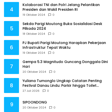
Kolaborasi TNI dan Polri Jelang Pelantikan
4
Presiden dan Wakil Presiden RI
19 Oktober 2024
0
Sekda Parigi Moutong Buka Sosialidasi Desk
5
Pilkada 2024
18 Oktober 2024
0
PJ Bupati Parigi Moutong Harapkan Pekerjaan
6
Infrastruktur Tepat Waktu
19 Oktober 2024
0
Gempa 5.3 Magnitudo Guncang Donggala Dini
7
Hari
20 Oktober 2024
0
Yuliana Tumonglo Ungkap Catatan Penting
8
Festival Danau Lindu: Parkir hingga Toilet
Harus Jadi Prioritas
27 Juli 2026
0
SIPOONDONG
9
20 Oktober 2024
0