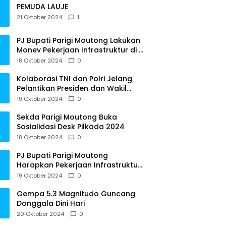
PEMUDA LAUJE
21 Oktober 2024
1
PJ Bupati Parigi Moutong Lakukan
Monev Pekerjaan Infrastruktur di 3
Kecamatan
18 Oktober 2024
0
Kolaborasi TNI dan Polri Jelang
Pelantikan Presiden dan Wakil
Presiden RI
19 Oktober 2024
0
Sekda Parigi Moutong Buka
Sosialidasi Desk Pilkada 2024
18 Oktober 2024
0
PJ Bupati Parigi Moutong
Harapkan Pekerjaan Infrastruktur
Tepat Waktu
19 Oktober 2024
0
Gempa 5.3 Magnitudo Guncang
Donggala Dini Hari
20 Oktober 2024
0