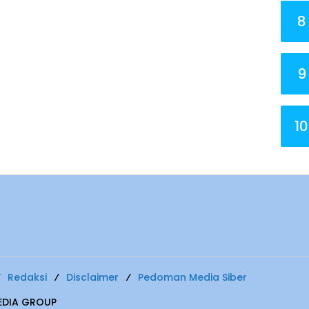
8
9
10
Redaksi
Disclaimer
Pedoman Media Siber
MEDIA GROUP