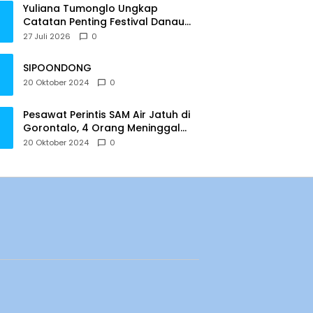
Yuliana Tumonglo Ungkap
Catatan Penting Festival Danau
Lindu: Parkir hingga Toilet Harus
27 Juli 2026
0
Jadi Prioritas
SIPOONDONG
20 Oktober 2024
0
Pesawat Perintis SAM Air Jatuh di
Gorontalo, 4 Orang Meninggal
Dunia
20 Oktober 2024
0