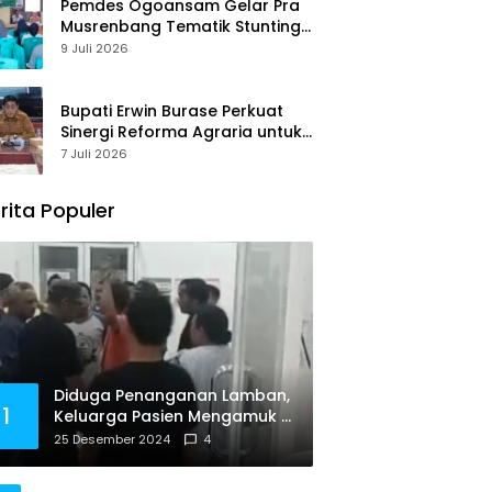
Pemdes Ogoansam Gelar Pra
Musrenbang Tematik Stunting
dan RKPDes 2027
9 Juli 2026
Bupati Erwin Burase Perkuat
Sinergi Reforma Agraria untuk
Kepastian Hak Atas Tanah
7 Juli 2026
bagi Masyarakat
rita Populer
Diduga Penanganan Lamban,
1
Keluarga Pasien Mengamuk di
Puskesmas Palasa
25 Desember 2024
4