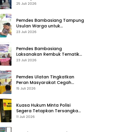
Desa Palasa Tengah
25 Juli 2026
Pemdes Bambasiang Tampung
Usulan Warga untuk
Penyusunan RKPDes 2027
23 Juli 2026
Pemdes Bambasiang
Laksanakan Rembuk Tematik
Stunting
23 Juli 2026
Pemdes Ulatan Tingkatkan
Peran Masyarakat Cegah
Stunting
15 Juli 2026
Kuasa Hukum Minta Polisi
Segera Tetapkan Tersangka
Usai Kasus Pencurian di Rumah
11 Juli 2026
Anggota Dewan Bantul di Sigi
Naik Penyidikan