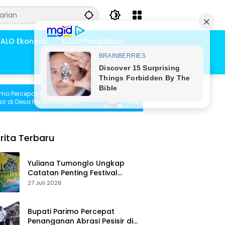
ALO Ekonomi
HALO Pendidikan
cepat Penanganan
Pemdes Bambasiang Tampung Usulan
esa Palasa Tengah
Warga untuk Penyusunan RKPDes 2027
rita Terbaru
Yuliana Tumonglo Ungkap
Catatan Penting Festival
Danau Lindu: Parkir hingga
27 Juli 2026
Toilet Harus Jadi Prioritas
Bupati Parimo Percepat
Penanganan Abrasi Pesisir di