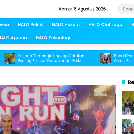
Kamis, 6 Agustus 2026
Desa
HALO Politik
HALO Hukum
HALO Olahraga
H
HALO Agama
HALO Teknologi
Yuliana Tumonglo Ungkap Catatan
Bupati Parimo Per
Penting Festival Danau Lindu: Parkir
Abrasi Pesisir di D
hingga Toilet Harus Jadi Prioritas
Be