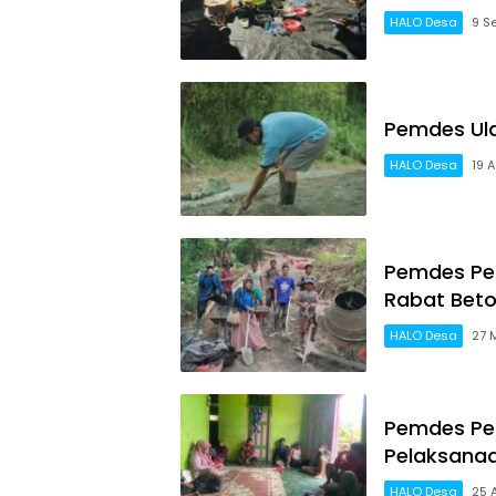
HALO Desa
9 S
Pemdes Ula
HALO Desa
19 
Pemdes Pe
Rabat Bet
HALO Desa
27 
Pemdes Pe
Pelaksanaa
HALO Desa
25 