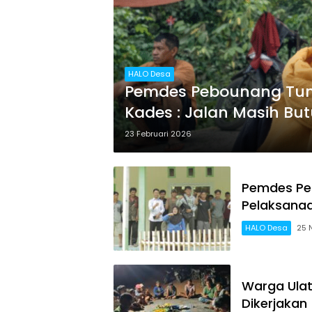
HALO Desa
Pemdes Pebounang Tunt
Kades : Jalan Masih Bu
23 Februari 2026
Pemdes Pe
Pelaksana
HALO Desa
25 
Warga Ula
Dikerjakan