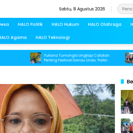
Sabtu, 8 Agustus 2026
Desa
HALO Politik
HALO Hukum
HALO Olahraga
H
HALO Agama
HALO Teknologi
Yuliana Tumonglo Ungkap Catatan
Bupat
Penting Festival Danau Lindu: Parkir
Abrasi
hingga Toilet Harus Jadi Prioritas
Be