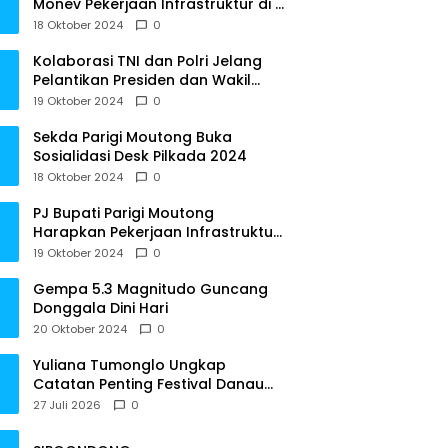
Monev Pekerjaan Infrastruktur di 3
Kecamatan
18 Oktober 2024
0
Kolaborasi TNI dan Polri Jelang
Pelantikan Presiden dan Wakil
Presiden RI
19 Oktober 2024
0
Sekda Parigi Moutong Buka
Sosialidasi Desk Pilkada 2024
18 Oktober 2024
0
PJ Bupati Parigi Moutong
Harapkan Pekerjaan Infrastruktur
Tepat Waktu
19 Oktober 2024
0
Gempa 5.3 Magnitudo Guncang
Donggala Dini Hari
20 Oktober 2024
0
Yuliana Tumonglo Ungkap
Catatan Penting Festival Danau
Lindu: Parkir hingga Toilet Harus
27 Juli 2026
0
Jadi Prioritas