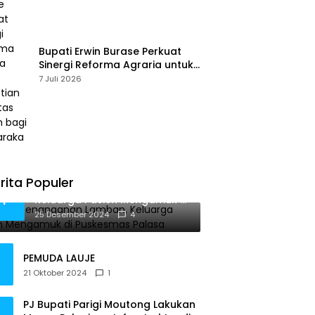
Bupati Erwin Burase Perkuat
Sinergi Reforma Agraria untuk
Kepastian Hak Atas Tanah
7 Juli 2026
bagi Masyarakat
rita Populer
Diduga Penanganan Lamban,
1
Keluarga Pasien Mengamuk di
Puskesmas Palasa
25 Desember 2024
4
PEMUDA LAUJE
21 Oktober 2024
1
PJ Bupati Parigi Moutong Lakukan