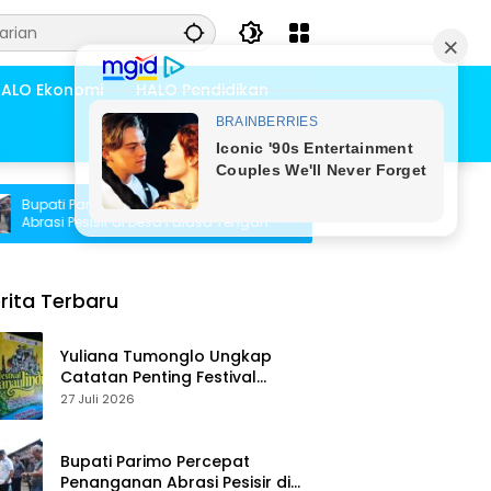
ALO Ekonomi
HALO Pendidikan
i Parimo Percepat Penanganan
Pemdes Bambasiang Tam
 Pesisir di Desa Palasa Tengah
Warga untuk Penyusunan 
rita Terbaru
Yuliana Tumonglo Ungkap
Catatan Penting Festival
Danau Lindu: Parkir hingga
27 Juli 2026
Toilet Harus Jadi Prioritas
Bupati Parimo Percepat
Penanganan Abrasi Pesisir di