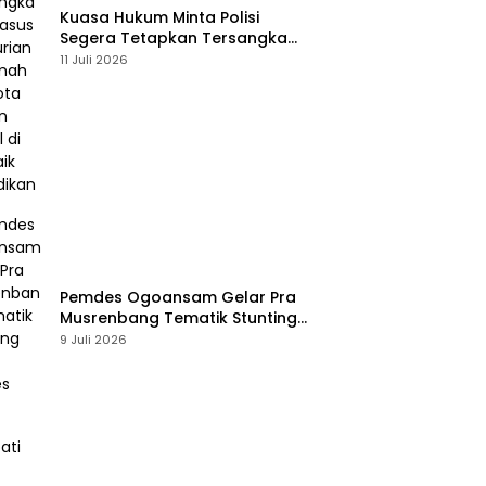
Kuasa Hukum Minta Polisi
Segera Tetapkan Tersangka
Usai Kasus Pencurian di Rumah
11 Juli 2026
Anggota Dewan Bantul di Sigi
Naik Penyidikan
Pemdes Ogoansam Gelar Pra
Musrenbang Tematik Stunting
dan RKPDes 2027
9 Juli 2026