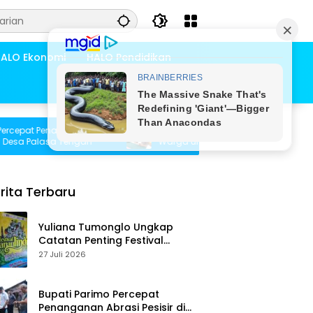
ALO Ekonomi
HALO Pendidikan
at Penanganan
Pemdes Bambasiang Tampung Usulan
 Palasa Tengah
Warga untuk Penyusunan RKPDes 2027
rita Terbaru
Yuliana Tumonglo Ungkap
Catatan Penting Festival
Danau Lindu: Parkir hingga
27 Juli 2026
Toilet Harus Jadi Prioritas
Bupati Parimo Percepat
Penanganan Abrasi Pesisir di