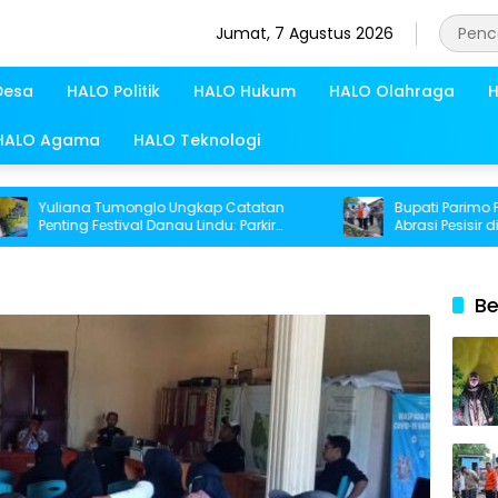
Jumat, 7 Agustus 2026
Desa
HALO Politik
HALO Hukum
HALO Olahraga
H
HALO Agama
HALO Teknologi
uliana Tumonglo Ungkap Catatan
Bupati Parimo Percep
nting Festival Danau Lindu: Parkir
Abrasi Pesisir di Desa
ngga Toilet Harus Jadi Prioritas
Be