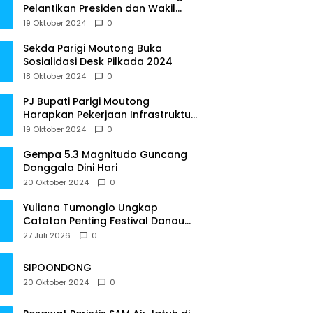
Pelantikan Presiden dan Wakil
Presiden RI
19 Oktober 2024
0
Sekda Parigi Moutong Buka
Sosialidasi Desk Pilkada 2024
18 Oktober 2024
0
PJ Bupati Parigi Moutong
Harapkan Pekerjaan Infrastruktur
Tepat Waktu
19 Oktober 2024
0
Gempa 5.3 Magnitudo Guncang
Donggala Dini Hari
20 Oktober 2024
0
Yuliana Tumonglo Ungkap
Catatan Penting Festival Danau
Lindu: Parkir hingga Toilet Harus
27 Juli 2026
0
Jadi Prioritas
SIPOONDONG
20 Oktober 2024
0