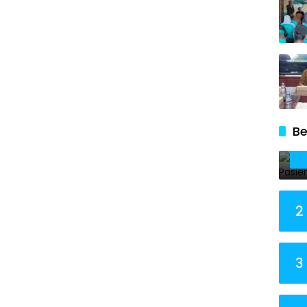
Be
2
3