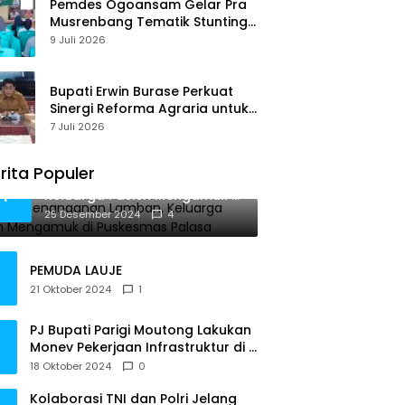
Pemdes Ogoansam Gelar Pra
Musrenbang Tematik Stunting
dan RKPDes 2027
9 Juli 2026
Bupati Erwin Burase Perkuat
Sinergi Reforma Agraria untuk
Kepastian Hak Atas Tanah
7 Juli 2026
bagi Masyarakat
rita Populer
Diduga Penanganan Lamban,
1
Keluarga Pasien Mengamuk di
Puskesmas Palasa
25 Desember 2024
4
PEMUDA LAUJE
21 Oktober 2024
1
PJ Bupati Parigi Moutong Lakukan
Monev Pekerjaan Infrastruktur di 3
Kecamatan
18 Oktober 2024
0
Kolaborasi TNI dan Polri Jelang