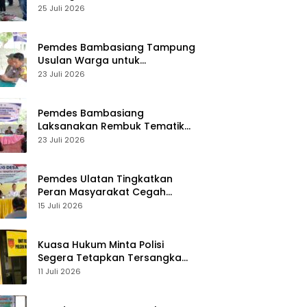
Desa Palasa Tengah
25 Juli 2026
Pemdes Bambasiang Tampung
Usulan Warga untuk
Penyusunan RKPDes 2027
23 Juli 2026
Pemdes Bambasiang
Laksanakan Rembuk Tematik
Stunting
23 Juli 2026
Pemdes Ulatan Tingkatkan
Peran Masyarakat Cegah
Stunting
15 Juli 2026
Kuasa Hukum Minta Polisi
Segera Tetapkan Tersangka
Usai Kasus Pencurian di Rumah
11 Juli 2026
Anggota Dewan Bantul di Sigi
Naik Penyidikan