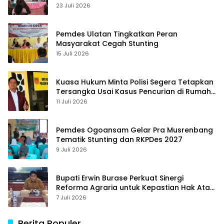
23 Juli 2026
Pemdes Ulatan Tingkatkan Peran
Masyarakat Cegah Stunting
15 Juli 2026
Kuasa Hukum Minta Polisi Segera Tetapkan
Tersangka Usai Kasus Pencurian di Rumah
Anggota Dewan Bantul di Sigi Naik
11 Juli 2026
Penyidikan
Pemdes Ogoansam Gelar Pra Musrenbang
Tematik Stunting dan RKPDes 2027
9 Juli 2026
Bupati Erwin Burase Perkuat Sinergi
Reforma Agraria untuk Kepastian Hak Atas
Tanah bagi Masyarakat
7 Juli 2026
Berita Populer