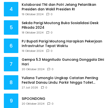
Kolaborasi TNI dan Polri Jelang Pelantikan
4
Presiden dan Wakil Presiden RI
19 Oktober 2024
0
Sekda Parigi Moutong Buka Sosialidasi Desk
5
Pilkada 2024
18 Oktober 2024
0
PJ Bupati Parigi Moutong Harapkan Pekerjaan
6
Infrastruktur Tepat Waktu
19 Oktober 2024
0
Gempa 5.3 Magnitudo Guncang Donggala Dini
7
Hari
20 Oktober 2024
0
Yuliana Tumonglo Ungkap Catatan Penting
8
Festival Danau Lindu: Parkir hingga Toilet
Harus Jadi Prioritas
27 Juli 2026
0
SIPOONDONG
9
20 Oktober 2024
0