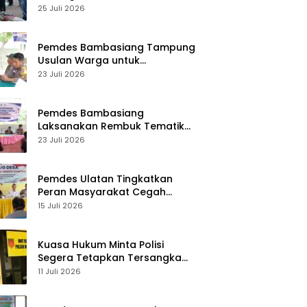
Desa Palasa Tengah
25 Juli 2026
Pemdes Bambasiang Tampung
Usulan Warga untuk
Penyusunan RKPDes 2027
23 Juli 2026
Pemdes Bambasiang
Laksanakan Rembuk Tematik
Stunting
23 Juli 2026
Pemdes Ulatan Tingkatkan
Peran Masyarakat Cegah
Stunting
15 Juli 2026
Kuasa Hukum Minta Polisi
Segera Tetapkan Tersangka
Usai Kasus Pencurian di Rumah
11 Juli 2026
Anggota Dewan Bantul di Sigi
Naik Penyidikan