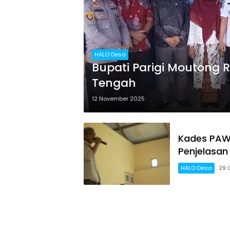
HALO Desa
Bupati Parigi Moutong 
Tengah
12 November 2025
Kades PAW 
Penjelasan 
HALO Desa
29 