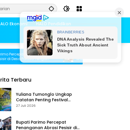
ALO Ekonomi
HALO Pendidikan
ercepat Penanganan
Pemdes Bambasiang Tampung Usul
 Desa Palasa Tengah
Warga untuk Penyusunan RKPDes 202
rita Terbaru
Yuliana Tumonglo Ungkap
Catatan Penting Festival
Danau Lindu: Parkir hingga
27 Juli 2026
Toilet Harus Jadi Prioritas
Bupati Parimo Percepat
Penanganan Abrasi Pesisir di