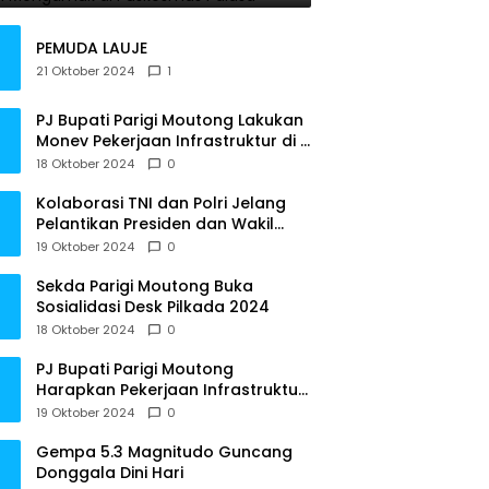
PEMUDA LAUJE
21 Oktober 2024
1
PJ Bupati Parigi Moutong Lakukan
Monev Pekerjaan Infrastruktur di 3
Kecamatan
18 Oktober 2024
0
Kolaborasi TNI dan Polri Jelang
Pelantikan Presiden dan Wakil
Presiden RI
19 Oktober 2024
0
Sekda Parigi Moutong Buka
Sosialidasi Desk Pilkada 2024
18 Oktober 2024
0
PJ Bupati Parigi Moutong
Harapkan Pekerjaan Infrastruktur
Tepat Waktu
19 Oktober 2024
0
Gempa 5.3 Magnitudo Guncang
Donggala Dini Hari