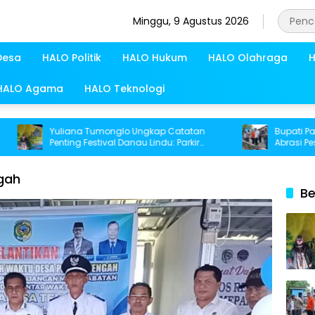
Minggu, 9 Agustus 2026
Desa
HALO Politik
HALO Hukum
HALO Olahraga
H
HALO Agama
HALO Teknologi
Yuliana Tumonglo Ungkap Catatan
Bupati Parimo P
Penting Festival Danau Lindu: Parkir
Abrasi Pesisir di
hingga Toilet Harus Jadi Prioritas
gah
Be