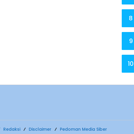
8
9
10
Redaksi
Disclaimer
Pedoman Media Siber