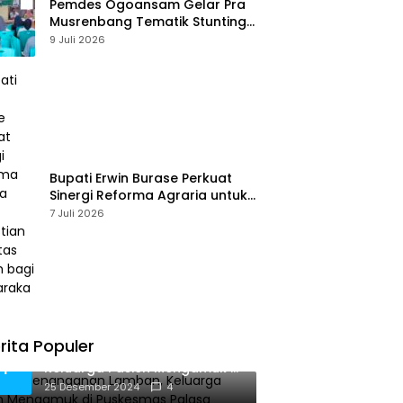
Pemdes Ogoansam Gelar Pra
Musrenbang Tematik Stunting
dan RKPDes 2027
9 Juli 2026
Bupati Erwin Burase Perkuat
Sinergi Reforma Agraria untuk
Kepastian Hak Atas Tanah
7 Juli 2026
bagi Masyarakat
rita Populer
Diduga Penanganan Lamban,
1
Keluarga Pasien Mengamuk di
Puskesmas Palasa
25 Desember 2024
4