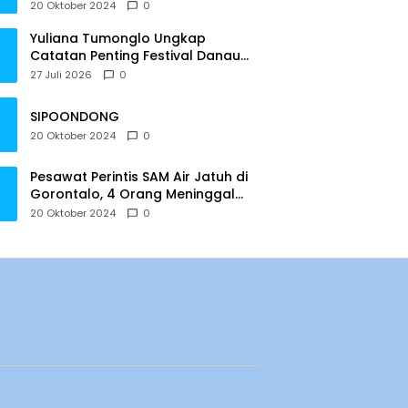
20 Oktober 2024
0
Yuliana Tumonglo Ungkap
Catatan Penting Festival Danau
Lindu: Parkir hingga Toilet Harus
27 Juli 2026
0
Jadi Prioritas
SIPOONDONG
20 Oktober 2024
0
Pesawat Perintis SAM Air Jatuh di
Gorontalo, 4 Orang Meninggal
Dunia
20 Oktober 2024
0