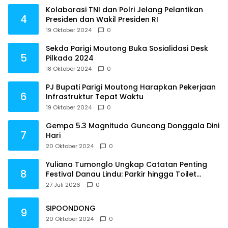
Kolaborasi TNI dan Polri Jelang Pelantikan
4
Presiden dan Wakil Presiden RI
19 Oktober 2024
0
Sekda Parigi Moutong Buka Sosialidasi Desk
5
Pilkada 2024
18 Oktober 2024
0
PJ Bupati Parigi Moutong Harapkan Pekerjaan
6
Infrastruktur Tepat Waktu
19 Oktober 2024
0
Gempa 5.3 Magnitudo Guncang Donggala Dini
7
Hari
20 Oktober 2024
0
Yuliana Tumonglo Ungkap Catatan Penting
8
Festival Danau Lindu: Parkir hingga Toilet
Harus Jadi Prioritas
27 Juli 2026
0
SIPOONDONG
9
20 Oktober 2024
0