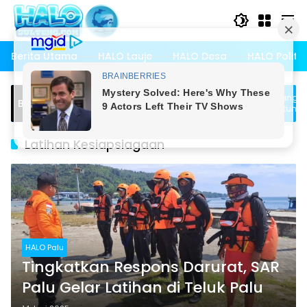
Langsung
ke
konten
Berita Utama
HALO Lauje
HALO Desa
HALO Politik
Bambasiang Tampung Usulan
Pemdes Bambasiang Laksan
Breaking News
tuk Penyusunan RKPDes 2027
Rembuk Tematik Stunting
Latihan Kesiapsiagaan
HALO Palu
Tingkatkan Respons Darurat, SAR
Palu Gelar Latihan di Teluk Palu