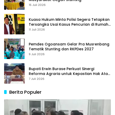
15 Juli 2026
Kuasa Hukum Minta Polisi Segera Tetapkan
Tersangka Usai Kasus Pencurian di Rumah
Anggota Dewan Bantul di Sigi Naik
11 Juli 2026
Penyidikan
Pemdes Ogoansam Gelar Pra Musrenbang
Tematik Stunting dan RKPDes 2027
9 Juli 2026
Bupati Erwin Burase Perkuat Sinergi
Reforma Agraria untuk Kepastian Hak Atas
Tanah bagi Masyarakat
7 Juli 2026
Berita Populer