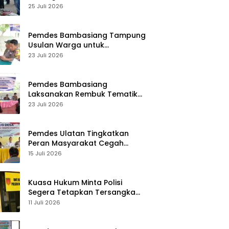
Desa Palasa Tengah
25 Juli 2026
Pemdes Bambasiang Tampung
Usulan Warga untuk
Penyusunan RKPDes 2027
23 Juli 2026
Pemdes Bambasiang
Laksanakan Rembuk Tematik
Stunting
23 Juli 2026
Pemdes Ulatan Tingkatkan
Peran Masyarakat Cegah
Stunting
15 Juli 2026
Kuasa Hukum Minta Polisi
Segera Tetapkan Tersangka
Usai Kasus Pencurian di Rumah
11 Juli 2026
Anggota Dewan Bantul di Sigi
Naik Penyidikan