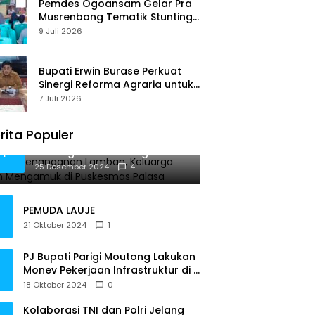
Pemdes Ogoansam Gelar Pra
Musrenbang Tematik Stunting
dan RKPDes 2027
9 Juli 2026
Bupati Erwin Burase Perkuat
Sinergi Reforma Agraria untuk
Kepastian Hak Atas Tanah
7 Juli 2026
bagi Masyarakat
rita Populer
Diduga Penanganan Lamban,
1
Keluarga Pasien Mengamuk di
Puskesmas Palasa
25 Desember 2024
4
PEMUDA LAUJE
21 Oktober 2024
1
PJ Bupati Parigi Moutong Lakukan
Monev Pekerjaan Infrastruktur di 3
Kecamatan
18 Oktober 2024
0
Kolaborasi TNI dan Polri Jelang