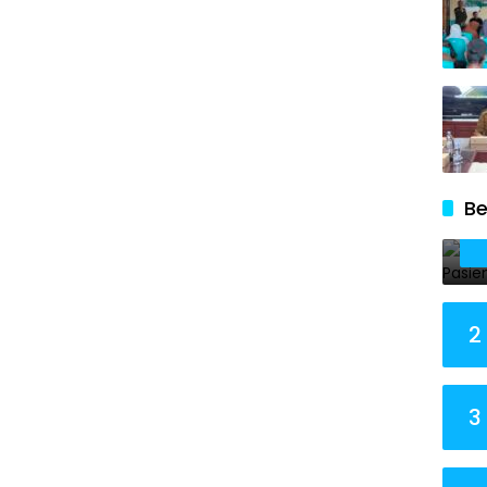
Be
2
3