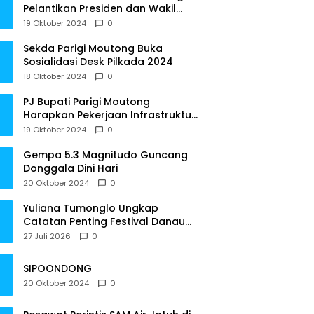
Pelantikan Presiden dan Wakil
Presiden RI
19 Oktober 2024
0
Sekda Parigi Moutong Buka
Sosialidasi Desk Pilkada 2024
18 Oktober 2024
0
PJ Bupati Parigi Moutong
Harapkan Pekerjaan Infrastruktur
Tepat Waktu
19 Oktober 2024
0
Gempa 5.3 Magnitudo Guncang
Donggala Dini Hari
20 Oktober 2024
0
Yuliana Tumonglo Ungkap
Catatan Penting Festival Danau
Lindu: Parkir hingga Toilet Harus
27 Juli 2026
0
Jadi Prioritas
SIPOONDONG
20 Oktober 2024
0