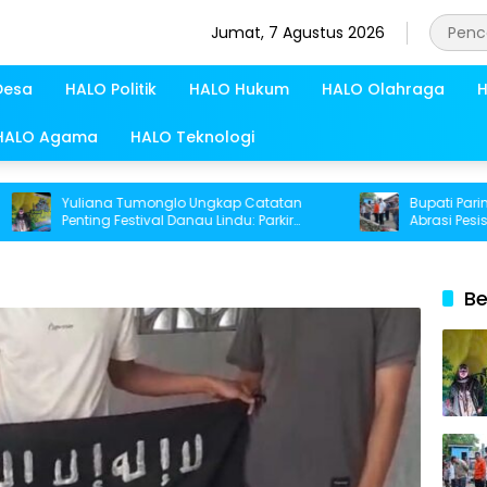
Jumat, 7 Agustus 2026
Desa
HALO Politik
HALO Hukum
HALO Olahraga
H
HALO Agama
HALO Teknologi
Yuliana Tumonglo Ungkap Catatan
Bupati Parimo P
Penting Festival Danau Lindu: Parkir
Abrasi Pesisir di
hingga Toilet Harus Jadi Prioritas
Be