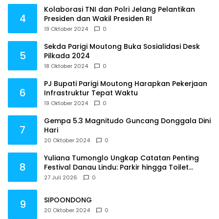
Kolaborasi TNI dan Polri Jelang Pelantikan
4
Presiden dan Wakil Presiden RI
19 Oktober 2024
0
Sekda Parigi Moutong Buka Sosialidasi Desk
5
Pilkada 2024
18 Oktober 2024
0
PJ Bupati Parigi Moutong Harapkan Pekerjaan
6
Infrastruktur Tepat Waktu
19 Oktober 2024
0
Gempa 5.3 Magnitudo Guncang Donggala Dini
7
Hari
20 Oktober 2024
0
Yuliana Tumonglo Ungkap Catatan Penting
8
Festival Danau Lindu: Parkir hingga Toilet
Harus Jadi Prioritas
27 Juli 2026
0
SIPOONDONG
9
20 Oktober 2024
0