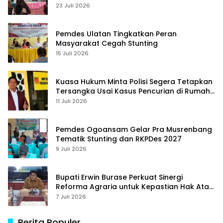
23 Juli 2026
Pemdes Ulatan Tingkatkan Peran
Masyarakat Cegah Stunting
15 Juli 2026
Kuasa Hukum Minta Polisi Segera Tetapkan
Tersangka Usai Kasus Pencurian di Rumah
Anggota Dewan Bantul di Sigi Naik
11 Juli 2026
Penyidikan
Pemdes Ogoansam Gelar Pra Musrenbang
Tematik Stunting dan RKPDes 2027
9 Juli 2026
Bupati Erwin Burase Perkuat Sinergi
Reforma Agraria untuk Kepastian Hak Atas
Tanah bagi Masyarakat
7 Juli 2026
Berita Populer