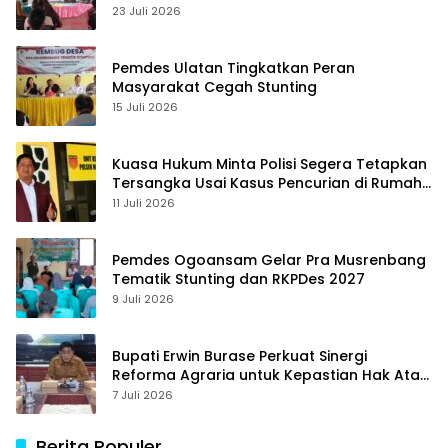
23 Juli 2026
Pemdes Ulatan Tingkatkan Peran
Masyarakat Cegah Stunting
15 Juli 2026
Kuasa Hukum Minta Polisi Segera Tetapkan
Tersangka Usai Kasus Pencurian di Rumah
Anggota Dewan Bantul di Sigi Naik
11 Juli 2026
Penyidikan
Pemdes Ogoansam Gelar Pra Musrenbang
Tematik Stunting dan RKPDes 2027
9 Juli 2026
Bupati Erwin Burase Perkuat Sinergi
Reforma Agraria untuk Kepastian Hak Atas
Tanah bagi Masyarakat
7 Juli 2026
Berita Populer