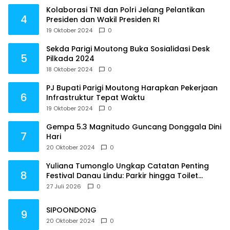
Kolaborasi TNI dan Polri Jelang Pelantikan
4
Presiden dan Wakil Presiden RI
19 Oktober 2024
0
Sekda Parigi Moutong Buka Sosialidasi Desk
5
Pilkada 2024
18 Oktober 2024
0
PJ Bupati Parigi Moutong Harapkan Pekerjaan
6
Infrastruktur Tepat Waktu
19 Oktober 2024
0
Gempa 5.3 Magnitudo Guncang Donggala Dini
7
Hari
20 Oktober 2024
0
Yuliana Tumonglo Ungkap Catatan Penting
8
Festival Danau Lindu: Parkir hingga Toilet
Harus Jadi Prioritas
27 Juli 2026
0
SIPOONDONG
9
20 Oktober 2024
0