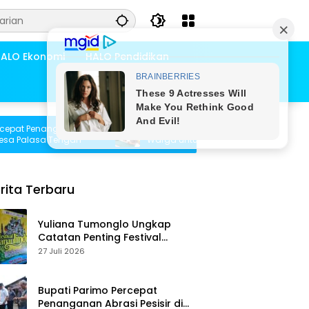
ALO Ekonomi
HALO Pendidikan
 Penanganan
Pemdes Bambasiang Tampung Usulan
alasa Tengah
Warga untuk Penyusunan RKPDes 2027
rita Terbaru
Yuliana Tumonglo Ungkap
Catatan Penting Festival
Danau Lindu: Parkir hingga
27 Juli 2026
Toilet Harus Jadi Prioritas
Bupati Parimo Percepat
Penanganan Abrasi Pesisir di