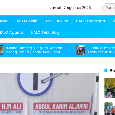
Jumat, 7 Agustus 2026
Desa
HALO Politik
HALO Hukum
HALO Olahraga
H
HALO Agama
HALO Teknologi
iana Tumonglo Ungkap Catatan
Bupati Parimo Percepat
ing Festival Danau Lindu: Parkir
Abrasi Pesisir di Desa P
ga Toilet Harus Jadi Prioritas
Be