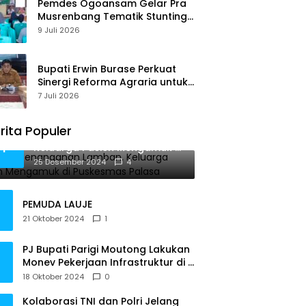
Pemdes Ogoansam Gelar Pra
Musrenbang Tematik Stunting
dan RKPDes 2027
9 Juli 2026
Bupati Erwin Burase Perkuat
Sinergi Reforma Agraria untuk
Kepastian Hak Atas Tanah
7 Juli 2026
bagi Masyarakat
rita Populer
Diduga Penanganan Lamban,
1
Keluarga Pasien Mengamuk di
Puskesmas Palasa
25 Desember 2024
4
PEMUDA LAUJE
21 Oktober 2024
1
PJ Bupati Parigi Moutong Lakukan
Monev Pekerjaan Infrastruktur di 3
Kecamatan
18 Oktober 2024
0
Kolaborasi TNI dan Polri Jelang