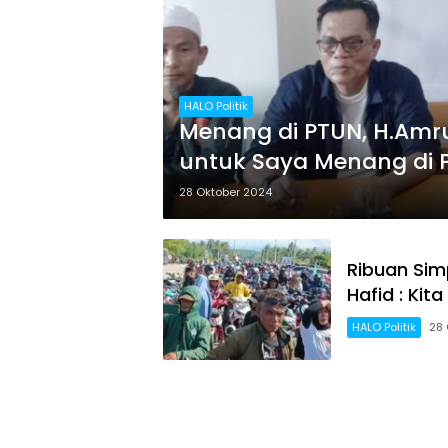
HALO Politik
Menang di PTUN, H.Amru
untuk Saya Menang di P
28 Oktober 2024
Ribuan Simp
Hafid : Ki
HALO Politik
28 