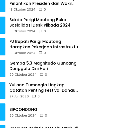
Pelantikan Presiden dan Wakil
Presiden RI
19 Oktober 2024
0
Sekda Parigi Moutong Buka
Sosialidasi Desk Pilkada 2024
18 Oktober 2024
0
PJ Bupati Parigi Moutong
Harapkan Pekerjaan Infrastruktur
Tepat Waktu
19 Oktober 2024
0
Gempa 5.3 Magnitudo Guncang
Donggala Dini Hari
20 Oktober 2024
0
Yuliana Tumonglo Ungkap
Catatan Penting Festival Danau
Lindu: Parkir hingga Toilet Harus
27 Juli 2026
0
Jadi Prioritas
SIPOONDONG
20 Oktober 2024
0