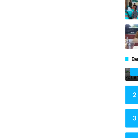
Be
2
3