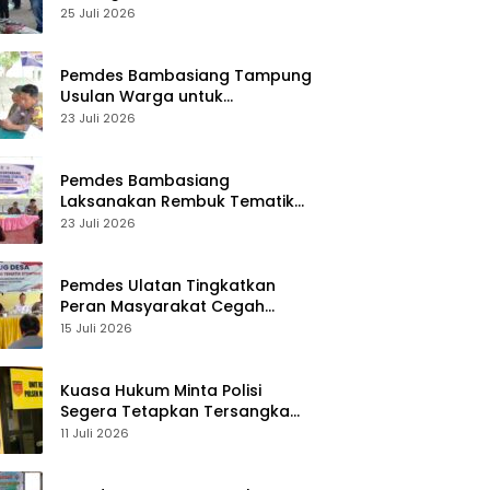
Desa Palasa Tengah
25 Juli 2026
Pemdes Bambasiang Tampung
Usulan Warga untuk
Penyusunan RKPDes 2027
23 Juli 2026
Pemdes Bambasiang
Laksanakan Rembuk Tematik
Stunting
23 Juli 2026
Pemdes Ulatan Tingkatkan
Peran Masyarakat Cegah
Stunting
15 Juli 2026
Kuasa Hukum Minta Polisi
Segera Tetapkan Tersangka
Usai Kasus Pencurian di Rumah
11 Juli 2026
Anggota Dewan Bantul di Sigi
Naik Penyidikan