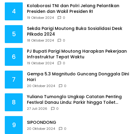
Kolaborasi TNI dan Polri Jelang Pelantikan
4
Presiden dan Wakil Presiden RI
19 Oktober 2024
0
Sekda Parigi Moutong Buka Sosialidasi Desk
5
Pilkada 2024
18 Oktober 2024
0
PJ Bupati Parigi Moutong Harapkan Pekerjaan
6
Infrastruktur Tepat Waktu
19 Oktober 2024
0
Gempa 5.3 Magnitudo Guncang Donggala Dini
7
Hari
20 Oktober 2024
0
Yuliana Tumonglo Ungkap Catatan Penting
8
Festival Danau Lindu: Parkir hingga Toilet
Harus Jadi Prioritas
27 Juli 2026
0
SIPOONDONG
9
20 Oktober 2024
0