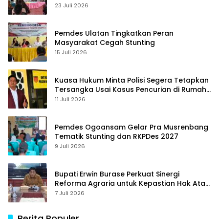
23 Juli 2026
Pemdes Ulatan Tingkatkan Peran
Masyarakat Cegah Stunting
15 Juli 2026
Kuasa Hukum Minta Polisi Segera Tetapkan
Tersangka Usai Kasus Pencurian di Rumah
Anggota Dewan Bantul di Sigi Naik
11 Juli 2026
Penyidikan
Pemdes Ogoansam Gelar Pra Musrenbang
Tematik Stunting dan RKPDes 2027
9 Juli 2026
Bupati Erwin Burase Perkuat Sinergi
Reforma Agraria untuk Kepastian Hak Atas
Tanah bagi Masyarakat
7 Juli 2026
Berita Populer