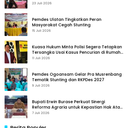
23 Juli 2026
Pemdes Ulatan Tingkatkan Peran
Masyarakat Cegah Stunting
15 Juli 2026
Kuasa Hukum Minta Polisi Segera Tetapkan
Tersangka Usai Kasus Pencurian di Rumah
Anggota Dewan Bantul di Sigi Naik
11 Juli 2026
Penyidikan
Pemdes Ogoansam Gelar Pra Musrenbang
Tematik Stunting dan RKPDes 2027
9 Juli 2026
Bupati Erwin Burase Perkuat Sinergi
Reforma Agraria untuk Kepastian Hak Atas
Tanah bagi Masyarakat
7 Juli 2026
Berita Populer