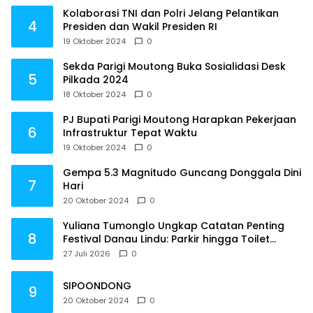
Kolaborasi TNI dan Polri Jelang Pelantikan
4
Presiden dan Wakil Presiden RI
19 Oktober 2024
0
Sekda Parigi Moutong Buka Sosialidasi Desk
5
Pilkada 2024
18 Oktober 2024
0
PJ Bupati Parigi Moutong Harapkan Pekerjaan
6
Infrastruktur Tepat Waktu
19 Oktober 2024
0
Gempa 5.3 Magnitudo Guncang Donggala Dini
7
Hari
20 Oktober 2024
0
Yuliana Tumonglo Ungkap Catatan Penting
8
Festival Danau Lindu: Parkir hingga Toilet
Harus Jadi Prioritas
27 Juli 2026
0
SIPOONDONG
9
20 Oktober 2024
0