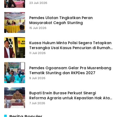
23 Juli 2026
Pemdes Ulatan Tingkatkan Peran
Masyarakat Cegah Stunting
15 Juli 2026
Kuasa Hukum Minta Polisi Segera Tetapkan
Tersangka Usai Kasus Pencurian di Rumah
Anggota Dewan Bantul di Sigi Naik
11 Juli 2026
Penyidikan
Pemdes Ogoansam Gelar Pra Musrenbang
Tematik Stunting dan RKPDes 2027
9 Juli 2026
Bupati Erwin Burase Perkuat Sinergi
Reforma Agraria untuk Kepastian Hak Atas
Tanah bagi Masyarakat
7 Juli 2026
Berita Populer