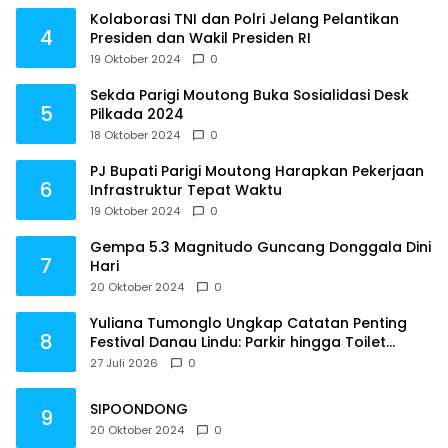
Kolaborasi TNI dan Polri Jelang Pelantikan
4
Presiden dan Wakil Presiden RI
19 Oktober 2024
0
Sekda Parigi Moutong Buka Sosialidasi Desk
5
Pilkada 2024
18 Oktober 2024
0
PJ Bupati Parigi Moutong Harapkan Pekerjaan
6
Infrastruktur Tepat Waktu
19 Oktober 2024
0
Gempa 5.3 Magnitudo Guncang Donggala Dini
7
Hari
20 Oktober 2024
0
Yuliana Tumonglo Ungkap Catatan Penting
8
Festival Danau Lindu: Parkir hingga Toilet
Harus Jadi Prioritas
27 Juli 2026
0
SIPOONDONG
9
20 Oktober 2024
0