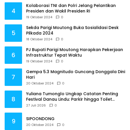
Kolaborasi TNI dan Polri Jelang Pelantikan
4
Presiden dan Wakil Presiden RI
19 Oktober 2024
0
Sekda Parigi Moutong Buka Sosialidasi Desk
5
Pilkada 2024
18 Oktober 2024
0
PJ Bupati Parigi Moutong Harapkan Pekerjaan
6
Infrastruktur Tepat Waktu
19 Oktober 2024
0
Gempa 5.3 Magnitudo Guncang Donggala Dini
7
Hari
20 Oktober 2024
0
Yuliana Tumonglo Ungkap Catatan Penting
8
Festival Danau Lindu: Parkir hingga Toilet
Harus Jadi Prioritas
27 Juli 2026
0
SIPOONDONG
9
20 Oktober 2024
0