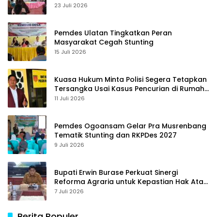
23 Juli 2026
Pemdes Ulatan Tingkatkan Peran
Masyarakat Cegah Stunting
15 Juli 2026
Kuasa Hukum Minta Polisi Segera Tetapkan
Tersangka Usai Kasus Pencurian di Rumah
Anggota Dewan Bantul di Sigi Naik
11 Juli 2026
Penyidikan
Pemdes Ogoansam Gelar Pra Musrenbang
Tematik Stunting dan RKPDes 2027
9 Juli 2026
Bupati Erwin Burase Perkuat Sinergi
Reforma Agraria untuk Kepastian Hak Atas
Tanah bagi Masyarakat
7 Juli 2026
Berita Populer