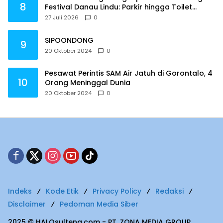
8
Festival Danau Lindu: Parkir hingga Toilet
Harus Jadi Prioritas
27 Juli 2026
0
SIPOONDONG
9
20 Oktober 2024
0
Pesawat Perintis SAM Air Jatuh di Gorontalo, 4
10
Orang Meninggal Dunia
20 Oktober 2024
0
Indeks
Kode Etik
Privacy Policy
Redaksi
Disclaimer
Pedoman Media Siber
2025 © HALOsulteng.com - PT. ZONA MEDIA GROUP