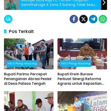
Semifinal Liga 4 Zona 2 Sulteng Tidak Sesuai
Regulasi
Pos Terkait
HALO Parigi Moutong
HALO Parigi Moutong
Bupati Parimo Percepat
Bupati Erwin Burase
Penanganan Abrasi Pesisir
Perkuat Sinergi Reforma
di Desa Palasa Tengah
Agraria untuk Kepastian
Hak Atas Tanah bagi
Masyarakat