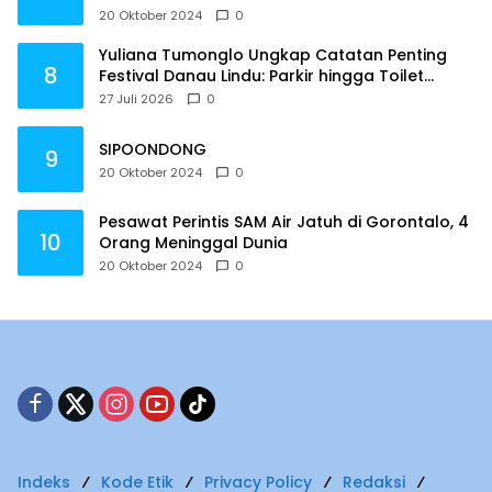
20 Oktober 2024
0
Yuliana Tumonglo Ungkap Catatan Penting
8
Festival Danau Lindu: Parkir hingga Toilet
Harus Jadi Prioritas
27 Juli 2026
0
SIPOONDONG
9
20 Oktober 2024
0
Pesawat Perintis SAM Air Jatuh di Gorontalo, 4
10
Orang Meninggal Dunia
20 Oktober 2024
0
Indeks
Kode Etik
Privacy Policy
Redaksi