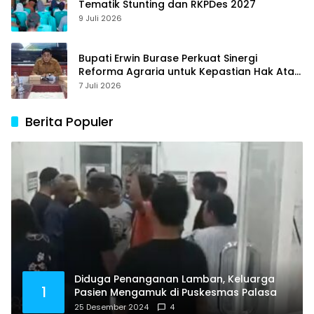
Tematik Stunting dan RKPDes 2027
9 Juli 2026
Bupati Erwin Burase Perkuat Sinergi
Reforma Agraria untuk Kepastian Hak Atas
Tanah bagi Masyarakat
7 Juli 2026
Berita Populer
Diduga Penanganan Lamban, Keluarga
1
Pasien Mengamuk di Puskesmas Palasa
25 Desember 2024
4