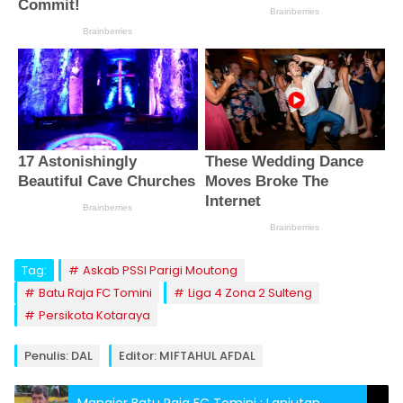
Tag:
Askab PSSI Parigi Moutong
Batu Raja FC Tomini
Liga 4 Zona 2 Sulteng
Persikota Kotaraya
Penulis: DAL
Editor: MIFTAHUL AFDAL
Manajer Batu Raja FC Tomini : Lanjutan