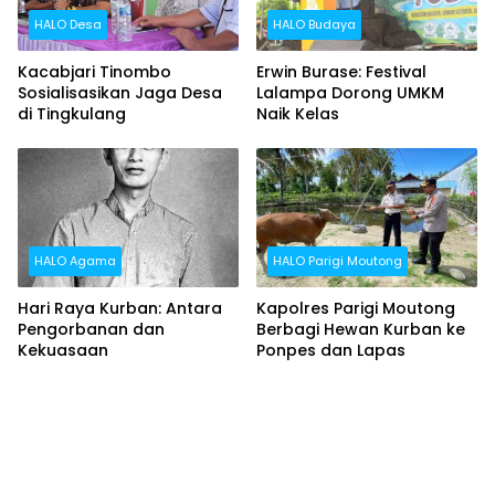
HALO Desa
HALO Budaya
Kacabjari Tinombo
Erwin Burase: Festival
Sosialisasikan Jaga Desa
Lalampa Dorong UMKM
di Tingkulang
Naik Kelas
HALO Agama
HALO Parigi Moutong
Hari Raya Kurban: Antara
Kapolres Parigi Moutong
Pengorbanan dan
Berbagi Hewan Kurban ke
Kekuasaan
Ponpes dan Lapas