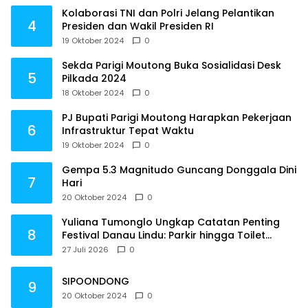
Kolaborasi TNI dan Polri Jelang Pelantikan
4
Presiden dan Wakil Presiden RI
19 Oktober 2024
0
Sekda Parigi Moutong Buka Sosialidasi Desk
5
Pilkada 2024
18 Oktober 2024
0
PJ Bupati Parigi Moutong Harapkan Pekerjaan
6
Infrastruktur Tepat Waktu
19 Oktober 2024
0
Gempa 5.3 Magnitudo Guncang Donggala Dini
7
Hari
20 Oktober 2024
0
Yuliana Tumonglo Ungkap Catatan Penting
8
Festival Danau Lindu: Parkir hingga Toilet
Harus Jadi Prioritas
27 Juli 2026
0
SIPOONDONG
9
20 Oktober 2024
0