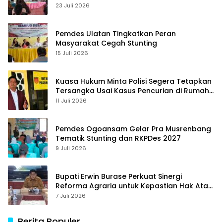
23 Juli 2026
Pemdes Ulatan Tingkatkan Peran
Masyarakat Cegah Stunting
15 Juli 2026
Kuasa Hukum Minta Polisi Segera Tetapkan
Tersangka Usai Kasus Pencurian di Rumah
Anggota Dewan Bantul di Sigi Naik
11 Juli 2026
Penyidikan
Pemdes Ogoansam Gelar Pra Musrenbang
Tematik Stunting dan RKPDes 2027
9 Juli 2026
Bupati Erwin Burase Perkuat Sinergi
Reforma Agraria untuk Kepastian Hak Atas
Tanah bagi Masyarakat
7 Juli 2026
Berita Populer