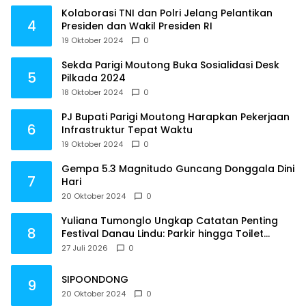
Kolaborasi TNI dan Polri Jelang Pelantikan
4
Presiden dan Wakil Presiden RI
19 Oktober 2024
0
Sekda Parigi Moutong Buka Sosialidasi Desk
5
Pilkada 2024
18 Oktober 2024
0
PJ Bupati Parigi Moutong Harapkan Pekerjaan
6
Infrastruktur Tepat Waktu
19 Oktober 2024
0
Gempa 5.3 Magnitudo Guncang Donggala Dini
7
Hari
20 Oktober 2024
0
Yuliana Tumonglo Ungkap Catatan Penting
8
Festival Danau Lindu: Parkir hingga Toilet
Harus Jadi Prioritas
27 Juli 2026
0
SIPOONDONG
9
20 Oktober 2024
0