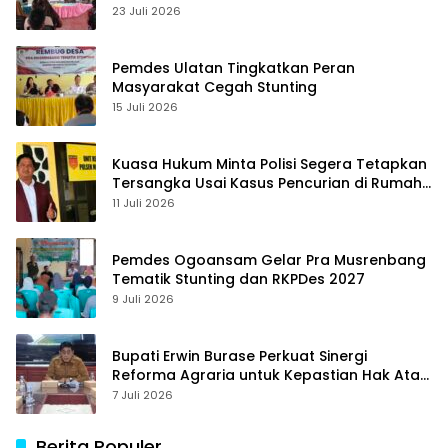
23 Juli 2026
Pemdes Ulatan Tingkatkan Peran
Masyarakat Cegah Stunting
15 Juli 2026
Kuasa Hukum Minta Polisi Segera Tetapkan
Tersangka Usai Kasus Pencurian di Rumah
Anggota Dewan Bantul di Sigi Naik
11 Juli 2026
Penyidikan
Pemdes Ogoansam Gelar Pra Musrenbang
Tematik Stunting dan RKPDes 2027
9 Juli 2026
Bupati Erwin Burase Perkuat Sinergi
Reforma Agraria untuk Kepastian Hak Atas
Tanah bagi Masyarakat
7 Juli 2026
Berita Populer