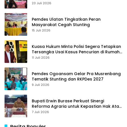
23 Juli 2026
Pemdes Ulatan Tingkatkan Peran
Masyarakat Cegah Stunting
15 Juli 2026
Kuasa Hukum Minta Polisi Segera Tetapkan
Tersangka Usai Kasus Pencurian di Rumah
Anggota Dewan Bantul di Sigi Naik
11 Juli 2026
Penyidikan
Pemdes Ogoansam Gelar Pra Musrenbang
Tematik Stunting dan RKPDes 2027
9 Juli 2026
Bupati Erwin Burase Perkuat Sinergi
Reforma Agraria untuk Kepastian Hak Atas
Tanah bagi Masyarakat
7 Juli 2026
Berita Populer