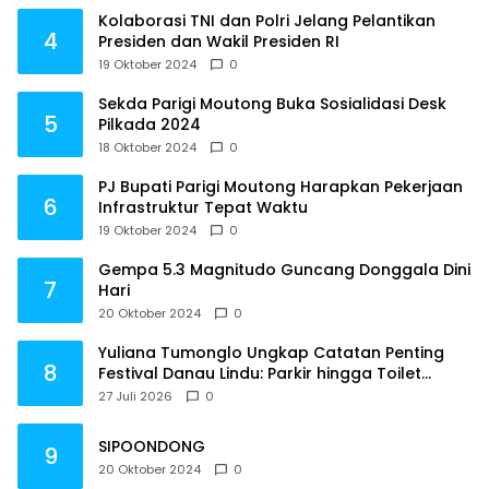
Kolaborasi TNI dan Polri Jelang Pelantikan
4
Presiden dan Wakil Presiden RI
19 Oktober 2024
0
Sekda Parigi Moutong Buka Sosialidasi Desk
5
Pilkada 2024
18 Oktober 2024
0
PJ Bupati Parigi Moutong Harapkan Pekerjaan
6
Infrastruktur Tepat Waktu
19 Oktober 2024
0
Gempa 5.3 Magnitudo Guncang Donggala Dini
7
Hari
20 Oktober 2024
0
Yuliana Tumonglo Ungkap Catatan Penting
8
Festival Danau Lindu: Parkir hingga Toilet
Harus Jadi Prioritas
27 Juli 2026
0
SIPOONDONG
9
20 Oktober 2024
0