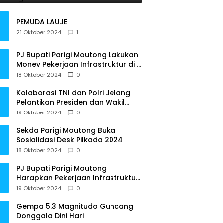
PEMUDA LAUJE
21 Oktober 2024
1
PJ Bupati Parigi Moutong Lakukan
Monev Pekerjaan Infrastruktur di 3
Kecamatan
18 Oktober 2024
0
Kolaborasi TNI dan Polri Jelang
Pelantikan Presiden dan Wakil
Presiden RI
19 Oktober 2024
0
Sekda Parigi Moutong Buka
Sosialidasi Desk Pilkada 2024
18 Oktober 2024
0
PJ Bupati Parigi Moutong
Harapkan Pekerjaan Infrastruktur
Tepat Waktu
19 Oktober 2024
0
Gempa 5.3 Magnitudo Guncang
Donggala Dini Hari