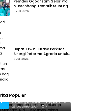
Pemdes Ogoansam Gelar Pra
Musrenbang Tematik Stunting
dan RKPDes 2027
9 Juli 2026
Bupati Erwin Burase Perkuat
Sinergi Reforma Agraria untuk
Kepastian Hak Atas Tanah
7 Juli 2026
bagi Masyarakat
rita Populer
Diduga Penanganan Lamban,
1
Keluarga Pasien Mengamuk di
Puskesmas Palasa
25 Desember 2024
4