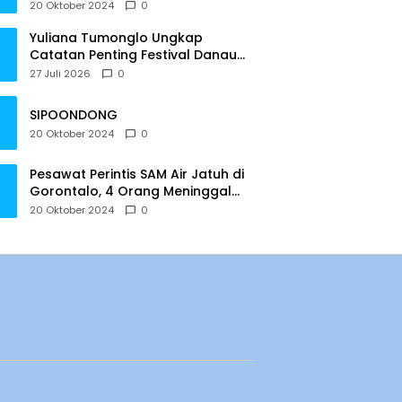
20 Oktober 2024
0
Yuliana Tumonglo Ungkap
Catatan Penting Festival Danau
Lindu: Parkir hingga Toilet Harus
27 Juli 2026
0
Jadi Prioritas
SIPOONDONG
20 Oktober 2024
0
Pesawat Perintis SAM Air Jatuh di
Gorontalo, 4 Orang Meninggal
Dunia
20 Oktober 2024
0