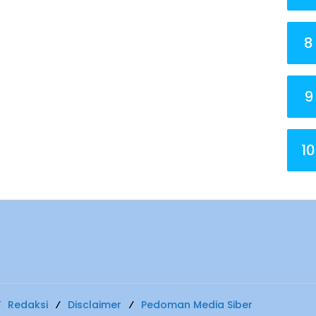
8
9
10
Redaksi
Disclaimer
Pedoman Media Siber