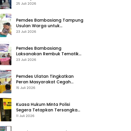
Desa Palasa Tengah
25 Juli 2026
Pemdes Bambasiang Tampung
Usulan Warga untuk
Penyusunan RKPDes 2027
23 Juli 2026
Pemdes Bambasiang
Laksanakan Rembuk Tematik
Stunting
23 Juli 2026
Pemdes Ulatan Tingkatkan
Peran Masyarakat Cegah
Stunting
15 Juli 2026
Kuasa Hukum Minta Polisi
Segera Tetapkan Tersangka
Usai Kasus Pencurian di Rumah
11 Juli 2026
Anggota Dewan Bantul di Sigi
Naik Penyidikan