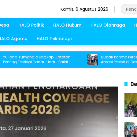
Kamis, 6 Agustus 2026
Desa
HALO Politik
HALO Hukum
HALO Olahraga
H
HALO Agama
HALO Teknologi
na Tumonglo Ungkap Catatan
Bupati Parimo Percepat P
g Festival Danau Lindu: Parkir
Abrasi Pesisir di Desa Pal
 Toilet Harus Jadi Prioritas
Be