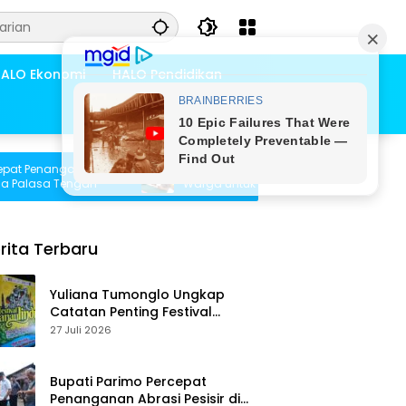
ALO Ekonomi
HALO Pendidikan
enanganan
Pemdes Bambasiang Tampung Usulan
asa Tengah
Warga untuk Penyusunan RKPDes 2027
rita Terbaru
Yuliana Tumonglo Ungkap
Catatan Penting Festival
Danau Lindu: Parkir hingga
27 Juli 2026
Toilet Harus Jadi Prioritas
Bupati Parimo Percepat
Penanganan Abrasi Pesisir di