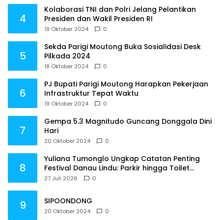
Kolaborasi TNI dan Polri Jelang Pelantikan
4
Presiden dan Wakil Presiden RI
19 Oktober 2024
0
Sekda Parigi Moutong Buka Sosialidasi Desk
5
Pilkada 2024
18 Oktober 2024
0
PJ Bupati Parigi Moutong Harapkan Pekerjaan
6
Infrastruktur Tepat Waktu
19 Oktober 2024
0
Gempa 5.3 Magnitudo Guncang Donggala Dini
7
Hari
20 Oktober 2024
0
Yuliana Tumonglo Ungkap Catatan Penting
8
Festival Danau Lindu: Parkir hingga Toilet
Harus Jadi Prioritas
27 Juli 2026
0
SIPOONDONG
9
20 Oktober 2024
0