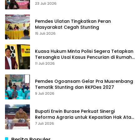
23 Juli 2026
Pemdes Ulatan Tingkatkan Peran
Masyarakat Cegah Stunting
15 Juli 2026
Kuasa Hukum Minta Polisi Segera Tetapkan
Tersangka Usai Kasus Pencurian di Rumah
Anggota Dewan Bantul di Sigi Naik
11 Juli 2026
Penyidikan
Pemdes Ogoansam Gelar Pra Musrenbang
Tematik Stunting dan RKPDes 2027
9 Juli 2026
Bupati Erwin Burase Perkuat Sinergi
Reforma Agraria untuk Kepastian Hak Atas
Tanah bagi Masyarakat
7 Juli 2026
Berita Populer